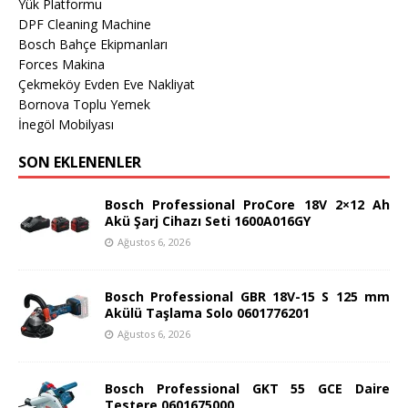
Yük Platformu
DPF Cleaning Machine
Bosch Bahçe Ekipmanları
Forces Makina
Çekmeköy Evden Eve Nakliyat
Bornova Toplu Yemek
İnegöl Mobilyası
SON EKLENENLER
Bosch Professional ProCore 18V 2×12 Ah
Akü Şarj Cihazı Seti 1600A016GY
Ağustos 6, 2026
Bosch Professional GBR 18V-15 S 125 mm
Akülü Taşlama Solo 0601776201
Ağustos 6, 2026
Bosch Professional GKT 55 GCE Daire
Testere 0601675000