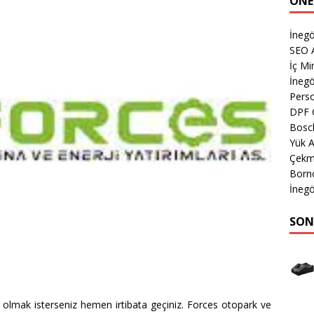
ÖNE
İnegö
SEO A
İç M
İnegö
Perso
DPF 
Bosch
Yük A
Çekm
Born
İnegö
SON
 olmak isterseniz hemen irtibata geçiniz. Forces otopark ve