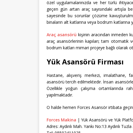
özel uygulamalarınızda ve her türlü ihtiya
geçen gün artan araç sayısındaki artışla ber
sayesinde bu sorunlar çözüme kavuşturulm
binaların alt katlarına veya bodrum katlarına y
Araç asansörü
kişinin aracından inmeden k
araç asansörlerinin kapıları; tam otomatik v
bodrum katları mimari projeye bağlı olarak ot
Yük Asansörü Firması
Hastane, alışveriş merkezi, imalathane, fa
asansörü tercih edilmektedir. İnsan asansörle
Özellikle yoğun çalışma ortamlarında raha
yapılmaktadır.
O halde hemen Forces Asansör irtibata geçiniz
Forces Makina
| Yük Asansörü ve Yük Platf
Adres: Aydınlı Mah. Yankı No:13 Aydınlı Tuzl
Tel: 08502411025