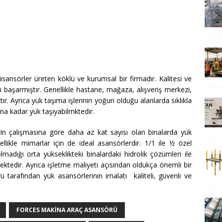
ansörler üreten köklü ve kurumsal bir firmadır. Kalitesi ve
 başarmıştır. Genellikle hastane, mağaza, alışveriş merkezi,
tır. Ayrıca yük taşıma işlerinin yoğun olduğu alanlarda sıklıkla
na kadar yük taşıyabilmktedir.
erin çalışmasına göre daha az kat sayısı olan binalarda yük
ellikle mimarlar için de ideal asansörlerdir. 1/1 ile ½ özel
olmadığı orta yükseklikteki binalardaki hidrolik çözümleri ile
tedir. Ayrıca işletme maliyeti açısından oldukça önemli bir
 tarafından yük asansörlerinin imalatı kaliteli, güvenli ve
FORCES MAKINA ARAÇ ASANSÖRÜ