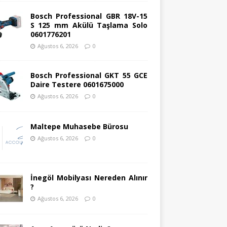
Bosch Professional GBR 18V-15
S 125 mm Akülü Taşlama Solo
0601776201
Ağustos 6, 2026
0
Bosch Professional GKT 55 GCE
Daire Testere 0601675000
Ağustos 6, 2026
0
Maltepe Muhasebe Bürosu
Ağustos 6, 2026
0
İnegöl Mobilyası Nereden Alınır
?
Ağustos 6, 2026
0