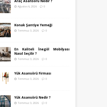
Araç Asansörü Nedir ?
Ağustos 6, 2026
0
Konak Şantiye Yemeği
Temmuz 3, 2026
0
En Kaliteli İnegöl Mobilyası
Nasıl Seçilir ?
Temmuz 3, 2026
0
Yük Asansörü Firması
Temmuz 3, 2026
0
Yük Asansörü Nedir ?
Temmuz 3, 2026
0