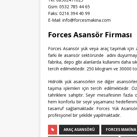
Gsm: 0532 785 44 65
Faks: 0216 394 40 99
E-Mail: info@forcesmakina.com
Forces Asansör Firması
Forces Asansör yük veya araç taşımak için as
farkı ile asansör sektöründe adını duyurmayı
fabrika, depo gibi alanlarda kullanımı daha sık
tercih edilmektedir. 250 kilogram ve 30000 to
Hidrolik yük asansörleri ise diğer asansörl
taşıma işlemleri için tercih edilmektedir. Öz
tahriklere sahiptir. Seyir mesafesinin fazla 
hem konforlu bir seyir yaşamanız hedeflenmek
tasarruf sağlamaktadır. Forces Yük Asansörü
profesyonel bir şekilde yapılmaktadır.
ARAÇ ASANSÖRÜ
FORCES MAKINA