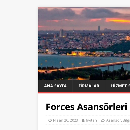
ANA SAYFA
FIRMALAR
HIZMET 
Forces Asansörler
Nisan 20, 2023
fivitan
Asansör
,
Bilgi