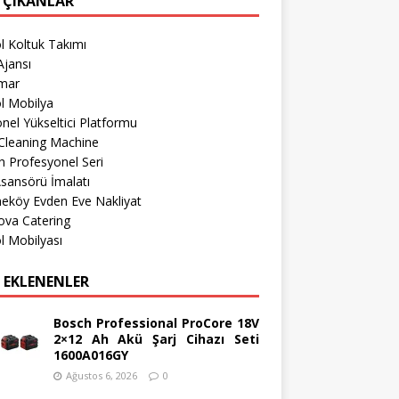
 ÇIKANLAR
l Koltuk Takımı
jansı
imar
l Mobilya
nel Yükseltici Platformu
Cleaning Machine
 Profesyonel Seri
sansörü İmalatı
eköy Evden Eve Nakliyat
ova Catering
l Mobilyası
 EKLENENLER
Bosch Professional ProCore 18V
2×12 Ah Akü Şarj Cihazı Seti
1600A016GY
Ağustos 6, 2026
0