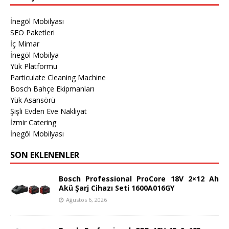
İnegöl Mobilyası
SEO Paketleri
İç Mimar
İnegöl Mobilya
Yük Platformu
Particulate Cleaning Machine
Bosch Bahçe Ekipmanları
Yük Asansörü
Şişli Evden Eve Nakliyat
İzmir Catering
İnegöl Mobilyası
SON EKLENENLER
Bosch Professional ProCore 18V 2×12 Ah
Akü Şarj Cihazı Seti 1600A016GY
Ağustos 6, 2026