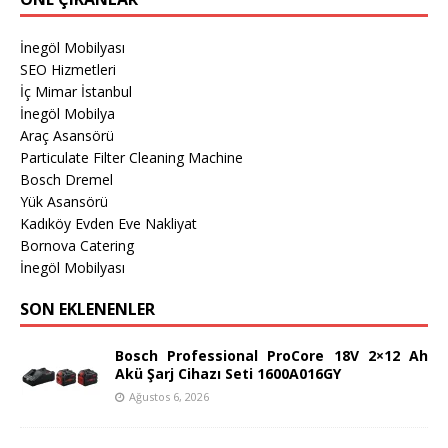
İnegöl Mobilyası
SEO Hizmetleri
İç Mimar İstanbul
İnegöl Mobilya
Araç Asansörü
Particulate Filter Cleaning Machine
Bosch Dremel
Yük Asansörü
Kadıköy Evden Eve Nakliyat
Bornova Catering
İnegöl Mobilyası
SON EKLENENLER
Bosch Professional ProCore 18V 2×12 Ah
Akü Şarj Cihazı Seti 1600A016GY
Ağustos 6, 2026