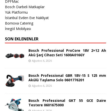
DPFMac
Bosch Darbeli Matkaplar
Yük Platformu
İstanbul Evden Eve Nakliyat
Bornova Catering
İnegöl Mobilyası
SON EKLENENLER
Bosch Professional ProCore 18V 2×12 Ah
Akü Şarj Cihazı Seti 1600A016GY
Ağustos 6, 2026
Bosch Professional GBR 18V-15 S 125 mm
Akülü Taşlama Solo 0601776201
Ağustos 6, 2026
Bosch Professional GKT 55 GCE Daire
Testere 0601675000
Ağustos 6, 2026