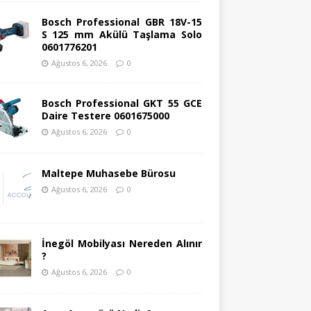
Bosch Professional GBR 18V-15
S 125 mm Akülü Taşlama Solo
0601776201
Ağustos 6, 2026
0
Bosch Professional GKT 55 GCE
Daire Testere 0601675000
Ağustos 6, 2026
0
Maltepe Muhasebe Bürosu
Ağustos 6, 2026
0
İnegöl Mobilyası Nereden Alınır
?
Ağustos 6, 2026
0