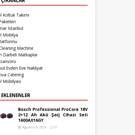
 ÇIKANLAR
l Koltuk Takımı
aketleri
mar İstanbul
l Mobilya
Platformu
Cleaning Machine
 Darbeli Matkaplar
Asansörü
bul Evden Eve Nakliyat
ova Catering
l Mobilyası
 EKLENENLER
Bosch Professional ProCore 18V
2×12 Ah Akü Şarj Cihazı Seti
1600A016GY
Ağustos 6, 2026
0