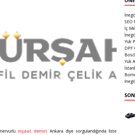
ÖNE
İnegö
SEO P
İç Mi
İnegö
Yük 
DPF 
Bosch
Yük 
İstan
Born
İnegö
SON
 nervürlü
inşaat demiri
Ankara diye sorgulandığında liste