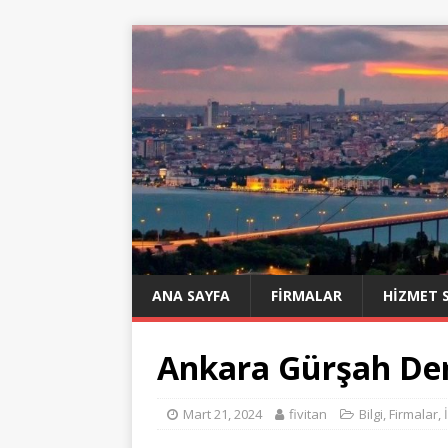
ANA SAYFA
FIRMALAR
HIZMET 
Ankara Gürşah Dem
Mart 21, 2024
fivitan
Bilgi
,
Firmalar
,