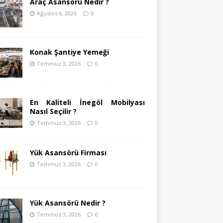
Araç Asansörü Nedir ?
Ağustos 6, 2026
0
Konak Şantiye Yemeği
Temmuz 3, 2026
0
En Kaliteli İnegöl Mobilyası
Nasıl Seçilir ?
Temmuz 3, 2026
0
Yük Asansörü Firması
Temmuz 3, 2026
0
Yük Asansörü Nedir ?
Temmuz 3, 2026
0