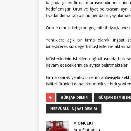
başında gelen firmalar arasındadır her daim m
hedeflemiştir. Ürün ve fiyat politikasını ay
fiyatlandırma tablosunu her daim yayınlamakt
Online olarak iletişime geçebilir ihtiyaçlarınız d
Yeniliklere açık bir firma olarak, inşaat sek
birleştirerek siz değerli müşterilerine aktarma
Müşterilerinin istekleri doğrultusunda hızlı 
devam edeceklerini de ayrıca belirtmekteler
Firma olarak yenilikçi üretim anlayışıyla sek
kaliteli ürünleri daha ekonomik ve hızlı yönt
GÜRŞAH DEMIR
GÜRŞAH DEMIR İN
NERVÜRLÜ INŞAAT DEMIRI
ÖNCEKI
Araç Platformu