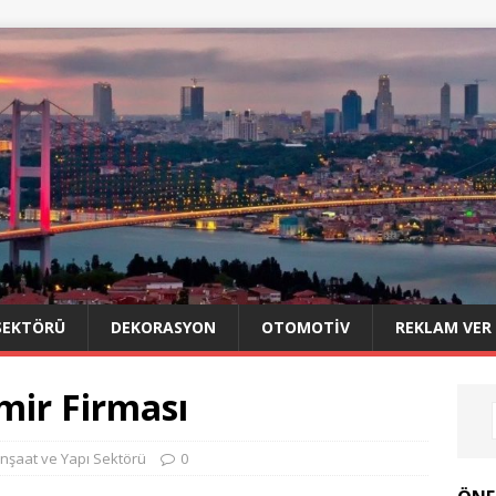
SEKTÖRÜ
DEKORASYON
OTOMOTIV
REKLAM VER
ir Firması
İnşaat ve Yapı Sektörü
0