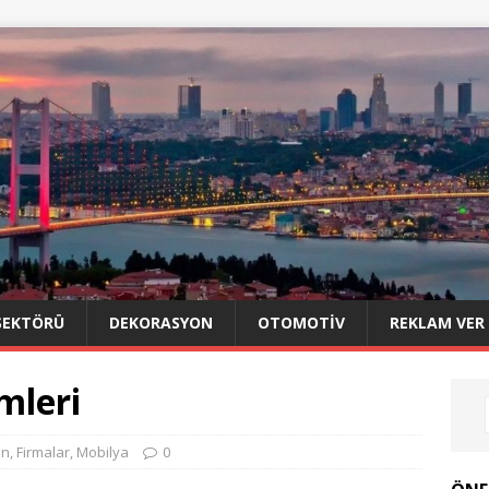
SEKTÖRÜ
DEKORASYON
OTOMOTIV
REKLAM VER
mleri
on
,
Firmalar
,
Mobilya
0