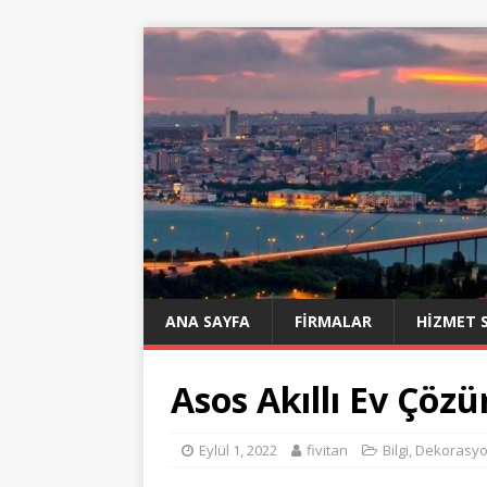
ANA SAYFA
FIRMALAR
HIZMET 
Asos Akıllı Ev Çözü
Eylül 1, 2022
fivitan
Bilgi
,
Dekorasy