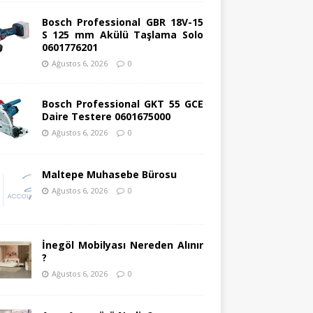
Bosch Professional GBR 18V-15
S 125 mm Akülü Taşlama Solo
0601776201
Ağustos 6, 2026
0
Bosch Professional GKT 55 GCE
Daire Testere 0601675000
Ağustos 6, 2026
0
Maltepe Muhasebe Bürosu
Ağustos 6, 2026
0
İnegöl Mobilyası Nereden Alınır
?
Ağustos 6, 2026
0