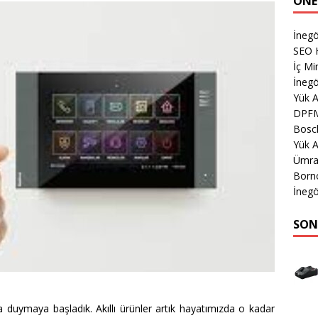
ÖNE
İnegö
SEO H
İç Mi
İnegö
Yük 
DPF
Bosch
Yük A
Ümran
Born
İnegö
SON
la duymaya başladık. Akıllı ürünler artık hayatımızda o kadar