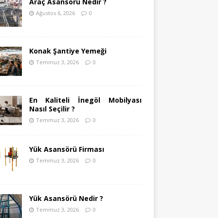
Araç Asansörü Nedir ?
Ağustos 6, 2026
0
Konak Şantiye Yemeği
Temmuz 3, 2026
0
En Kaliteli İnegöl Mobilyası
Nasıl Seçilir ?
Temmuz 3, 2026
0
Yük Asansörü Firması
Temmuz 3, 2026
0
Yük Asansörü Nedir ?
Temmuz 3, 2026
0