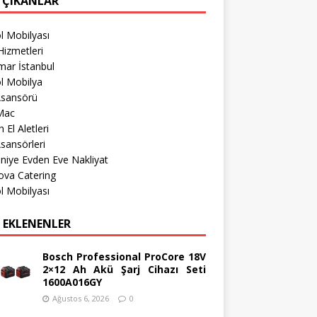
 ÇIKANLAR
l Mobilyası
izmetleri
mar İstanbul
l Mobilya
Asansörü
Mac
 El Aletleri
sansörleri
iye Evden Eve Nakliyat
ova Catering
l Mobilyası
 EKLENENLER
Bosch Professional ProCore 18V
2×12 Ah Akü Şarj Cihazı Seti
1600A016GY
Ağustos 6, 2026
0