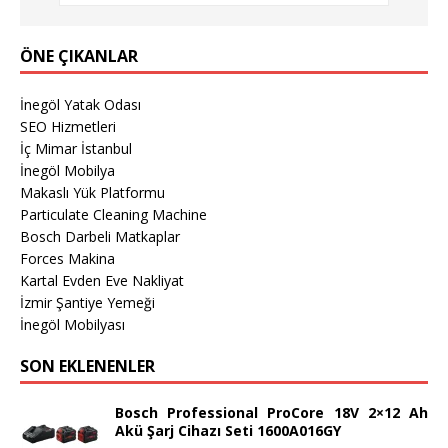
ÖNE ÇIKANLAR
İnegöl Yatak Odası
SEO Hizmetleri
İç Mimar İstanbul
İnegöl Mobilya
Makaslı Yük Platformu
Particulate Cleaning Machine
Bosch Darbeli Matkaplar
Forces Makina
Kartal Evden Eve Nakliyat
İzmir Şantiye Yemeği
İnegöl Mobilyası
SON EKLENENLER
Bosch Professional ProCore 18V 2×12 Ah
Akü Şarj Cihazı Seti 1600A016GY