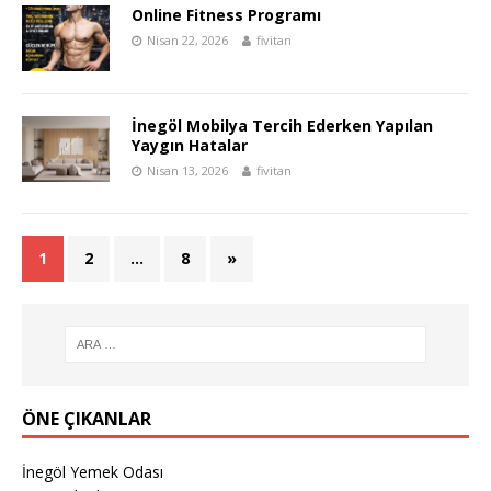
Online Fitness Programı
Nisan 22, 2026
fivitan
İnegöl Mobilya Tercih Ederken Yapılan
Yaygın Hatalar
Nisan 13, 2026
fivitan
1
2
…
8
»
ÖNE ÇIKANLAR
İnegöl Yemek Odası