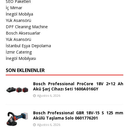
SEO Paketleri
İç Mimar
İnegöl Mobilya
Yük Asansörü
DPF Cleaning Machine
Bosch Aksesuarlar
Yük Asansörü
İstanbul Eşya Depolama
İzmir Catering
İnegöl Mobilyası
SON EKLENENLER
Bosch Professional ProCore 18V 2×12 Ah
Akü Şarj Cihazı Seti 1600A016GY
Ağustos 6, 2026
Bosch Professional GBR 18V-15 S 125 mm
Akülü Taşlama Solo 0601776201
Ağustos 6, 2026