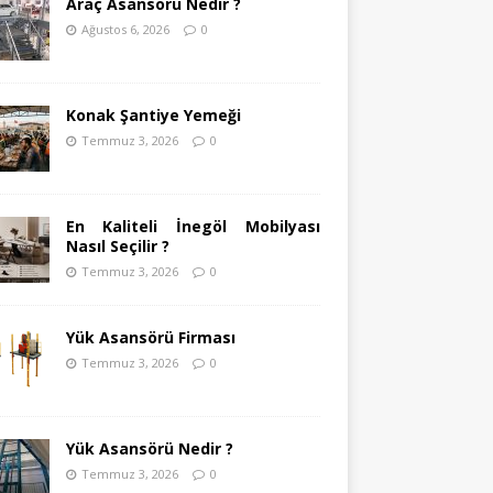
Araç Asansörü Nedir ?
Ağustos 6, 2026
0
Konak Şantiye Yemeği
Temmuz 3, 2026
0
En Kaliteli İnegöl Mobilyası
Nasıl Seçilir ?
Temmuz 3, 2026
0
Yük Asansörü Firması
Temmuz 3, 2026
0
Yük Asansörü Nedir ?
Temmuz 3, 2026
0