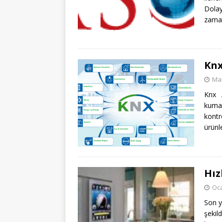
Dola
zaman
Knx
Mar
Knx A
kuman
kontr
ürün
Hız
Oca
Son yı
şekil