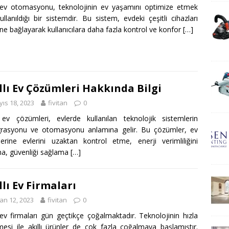
ı ev otomasyonu, teknolojinin ev yaşamını optimize etmek
kullanıldığı bir sistemdir. Bu sistem, evdeki çeşitli cihazları
rine bağlayarak kullanıcılara daha fazla kontrol ve konfor
[…]
llı Ev Çözümleri Hakkında Bilgi
ıs 18, 2023
fivitan
0
ı ev çözümleri, evlerde kullanılan teknolojik sistemlerin
grasyonu ve otomasyonu anlamına gelir. Bu çözümler, ev
lerine evlerini uzaktan kontrol etme, enerji verimliliğini
ma, güvenliği sağlama
[…]
llı Ev Firmaları
an 12, 2023
fivitan
0
ı ev firmaları gün geçtikçe çoğalmaktadır. Teknolojinin hızla
emesi ile akıllı ürünler de çok fazla çoğalmaya başlamıştır.