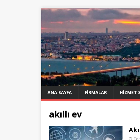
ANA SAYFA
FIRMALAR
HIZMET 
akıllı ev
Akı
Te