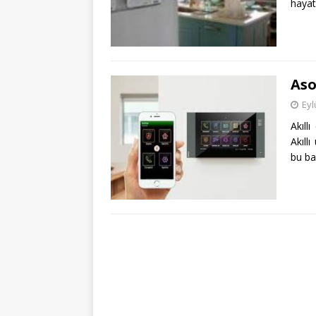
hayat
Aso
Eyl
Akıll
Akıll
bu baz