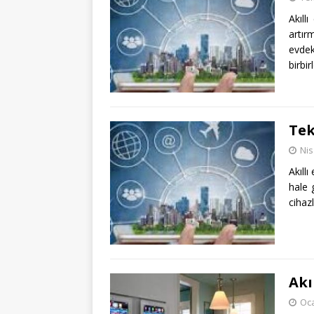
Akıll
artır
evdek
birbir
Tek
Nis
Akıll
hale 
cihaz
Akı
Oca