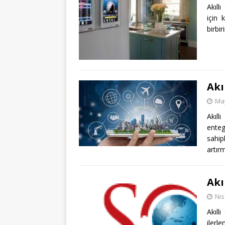
Akıll
için 
birbi
Akı
May
Akıll
ente
sahip
artır
Akı
Nis
Akıll
ilerl