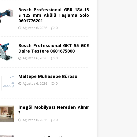
Bosch Professional GBR 18V-15
S 125 mm Akülü Taşlama Solo
0601776201
Ağustos 6, 2026
0
Bosch Professional GKT 55 GCE
Daire Testere 0601675000
Ağustos 6, 2026
0
Maltepe Muhasebe Bürosu
Ağustos 6, 2026
0
İnegöl Mobilyası Nereden Alınır
?
Ağustos 6, 2026
0