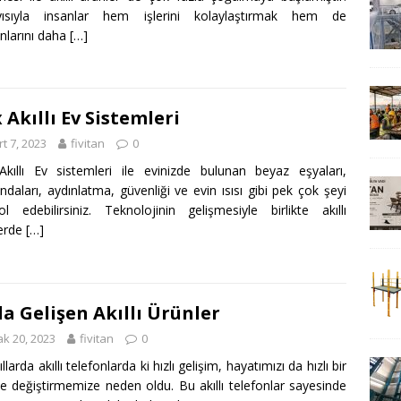
yısıyla insanlar hem işlerini kolaylaştırmak hem de
larını daha
[…]
 Akıllı Ev Sistemleri
t 7, 2023
fivitan
0
kıllı Ev sistemleri ile evinizde bulunan beyaz eşyaları,
daları, aydınlatma, güvenliği ve evin ısısı gibi pek çok şeyi
ol edebilirsiniz. Teknolojinin gelişmesiyle birlikte akıllı
lerde
[…]
la Gelişen Akıllı Ürünler
k 20, 2023
fivitan
0
llarda akıllı telefonlarda ki hızlı gelişim, hayatımızı da hızlı bir
de değiştirmemize neden oldu. Bu akıllı telefonlar sayesinde