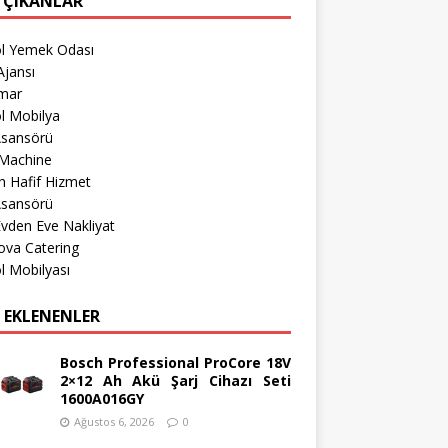
 ÇIKANLAR
öl Yemek Odası
jansı
imar
l Mobilya
Asansörü
Machine
 Hafif Hizmet
Asansörü
 Evden Eve Nakliyat
ova Catering
l Mobilyası
 EKLENENLER
Bosch Professional ProCore 18V
2×12 Ah Akü Şarj Cihazı Seti
1600A016GY
Ağustos 6, 2026
0