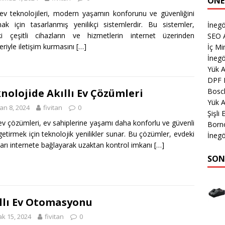
ÖNE
ı ev teknolojileri, modern yaşamın konforunu ve güvenliğini
mak için tasarlanmış yenilikçi sistemlerdir. Bu sistemler,
İneg
i çeşitli cihazların ve hizmetlerin internet üzerinden
SEO A
leriyle iletişim kurmasını
[…]
İç M
İnegö
Yük 
DPF 
Bosch
nolojide Akıllı Ev Çözümleri
Yük 
an 8, 2024
fivitan
0
Şişli
ı ev çözümleri, ev sahiplerine yaşamı daha konforlu ve güvenli
Born
getirmek için teknolojik yenilikler sunar. Bu çözümler, evdeki
İnegö
ları internete bağlayarak uzaktan kontrol imkanı
[…]
SON
llı Ev Otomasyonu
k 15, 2024
fivitan
0