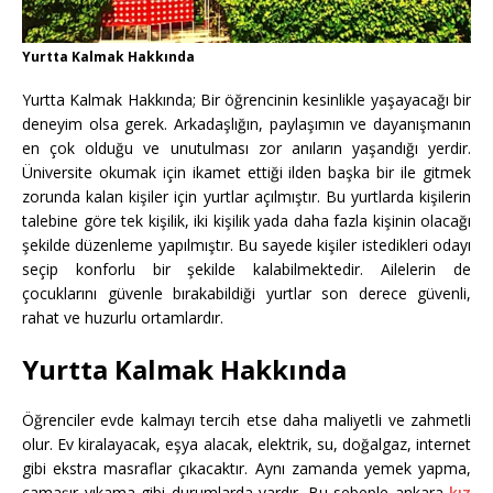
Yurtta Kalmak Hakkında
Yurtta Kalmak Hakkında; Bir öğrencinin kesinlikle yaşayacağı bir
deneyim olsa gerek. Arkadaşlığın, paylaşımın ve dayanışmanın
en çok olduğu ve unutulması zor anıların yaşandığı yerdir.
Üniversite okumak için ikamet ettiği ilden başka bir ile gitmek
zorunda kalan kişiler için yurtlar açılmıştır. Bu yurtlarda kişilerin
talebine göre tek kişilik, iki kişilik yada daha fazla kişinin olacağı
şekilde düzenleme yapılmıştır. Bu sayede kişiler istedikleri odayı
seçip konforlu bir şekilde kalabilmektedir. Ailelerin de
çocuklarını güvenle bırakabildiği yurtlar son derece güvenli,
rahat ve huzurlu ortamlardır.
Yurtta Kalmak Hakkında
Öğrenciler evde kalmayı tercih etse daha maliyetli ve zahmetli
olur. Ev kiralayacak, eşya alacak, elektrik, su, doğalgaz, internet
gibi ekstra masraflar çıkacaktır. Aynı zamanda yemek yapma,
çamaşır yıkama gibi durumlarda vardır. Bu sebeple ankara
kız