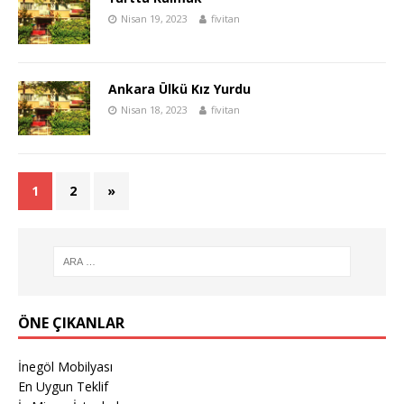
Nisan 19, 2023
fivitan
Ankara Ülkü Kız Yurdu
Nisan 18, 2023
fivitan
1
2
»
ÖNE ÇIKANLAR
İnegöl Mobilyası
En Uygun Teklif