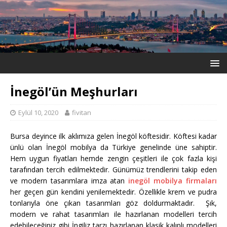
İnegöl’ün Meşhurları
Eylül 10, 2020
fivitan
Bursa deyince ilk aklımıza gelen İnegöl köftesidir. Köftesi kadar
ünlü olan İnegöl mobilya da Türkiye genelinde üne sahiptir.
Hem uygun fiyatları hemde zengin çeşitleri ile çok fazla kişi
tarafından tercih edilmektedir. Günümüz trendlerini takip eden
ve modern tasarımlara imza atan
inegöl mobilya firmaları
her geçen gün kendini yenilemektedir. Özellikle krem ve pudra
tonlarıyla öne çıkan tasarımları göz doldurmaktadır. Şık,
modern ve rahat tasarımları ile hazırlanan modelleri tercih
edebileceğiniz gibi İngiliz tarzı hazırlanan klasik kalıplı modelleri