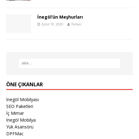
İnegöl’ün Meşhurları
Eylül 10, 2020
fivitan
ÖNE ÇIKANLAR
İnegöl Mobilyası
SEO Paketleri
İç Mimar
İnegöl Mobilya
Yük Asansörü
DPFMac