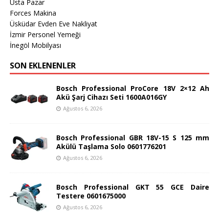
Usta Pazar
Forces Makina
Üsküdar Evden Eve Nakliyat
İzmir Personel Yemeği
İnegöl Mobilyası
SON EKLENENLER
Bosch Professional ProCore 18V 2×12 Ah
Akü Şarj Cihazı Seti 1600A016GY
Ağustos 6, 2026
Bosch Professional GBR 18V-15 S 125 mm
Akülü Taşlama Solo 0601776201
Ağustos 6, 2026
Bosch Professional GKT 55 GCE Daire
Testere 0601675000
Ağustos 6, 2026