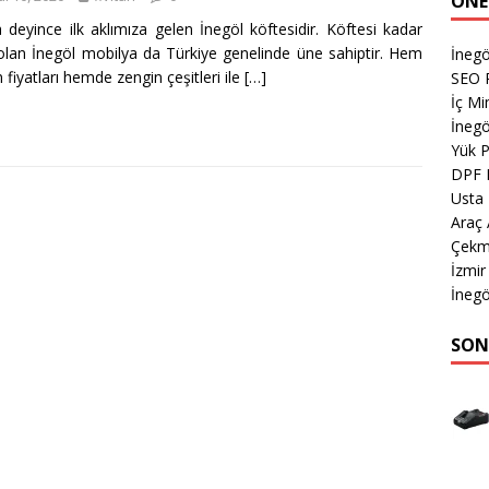
ÖNE
 deyince ilk aklımıza gelen İnegöl köftesidir. Köftesi kadar
olan İnegöl mobilya da Türkiye genelinde üne sahiptir. Hem
İnegö
 fiyatları hemde zengin çeşitleri ile
[…]
SEO P
İç M
İnegö
Yük 
DPF 
Usta
Araç
Çekm
İzmi
İnegö
SON