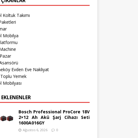
 ÇIKANLAR
l Koltuk Takımı
aketleri
imar
l Mobilya
Platformu
Machine
 Pazar
 Asansörü
eköy Evden Eve Nakliyat
r Toplu Yemek
l Mobilyası
 EKLENENLER
Bosch Professional ProCore 18V
2×12 Ah Akü Şarj Cihazı Seti
1600A016GY
Ağustos 6, 2026
0