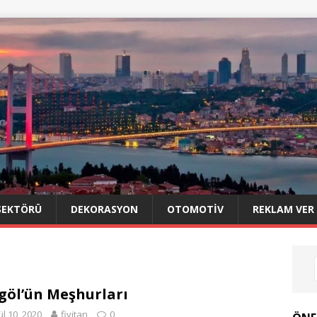
SEKTÖRÜ
DEKORASYON
OTOMOTIV
REKLAM VER
göl’ün Meşhurları
ül 10, 2020
fivitan
0