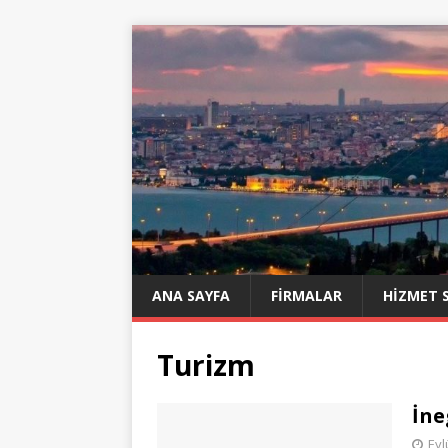
ANA SAYFA
FIRMALAR
HIZMET 
Turizm
İne
Eyl