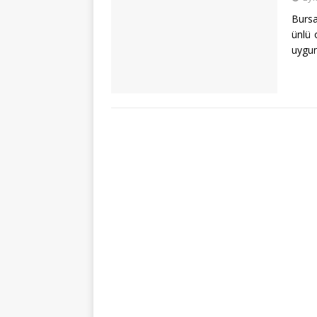
Bursa
ünlü 
uygun