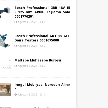
Bosch Professional GBR 18V-15
S 125 mm Akülü Taşlama Solo
0601776201
Ağustos 6, 2026
0
Bosch Professional GKT 55 GCE
Daire Testere 0601675000
Ağustos 6, 2026
0
Maltepe Muhasebe Bürosu
Ağustos 6, 2026
0
İnegöl Mobilyası Nereden Alınır
?
Ağustos 6, 2026
0