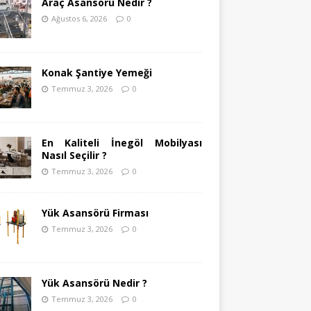
Araç Asansörü Nedir ?
Ağustos 6, 2026
0
Konak Şantiye Yemeği
Temmuz 3, 2026
0
En Kaliteli İnegöl Mobilyası
Nasıl Seçilir ?
Temmuz 3, 2026
0
Yük Asansörü Firması
Temmuz 3, 2026
0
Yük Asansörü Nedir ?
Temmuz 3, 2026
0