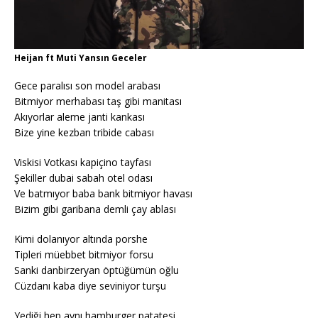
Heijan ft Muti Yansın Geceler
Gece paralısı son model arabası
Bitmiyor merhabası taş gibi manitası
Akıyorlar aleme janti kankası
Bize yine kezban tribide cabası
Viskisi Votkası kapiçino tayfası
Şekiller dubai sabah otel odası
Ve batmıyor baba bank bitmiyor havası
Bizim gibi garibana demli çay ablası
Kimi dolanıyor altında porshe
Tipleri müebbet bitmiyor forsu
Sanki danbirzeryan öptüğümün oğlu
Cüzdanı kaba diye seviniyor turşu
Yediği hep aynı hamburger patatesi