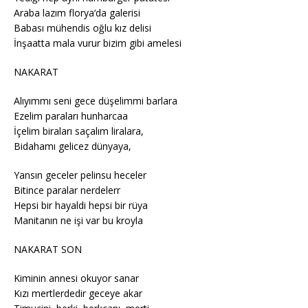
Araba lazım florya‘da galerisi
Babası mühendis oğlu kız delisi
İnşaatta mala vurur bizim gibi amelesi
NAKARAT
Alıyımmı seni gece düşelimmi barlara
Ezelim paraları hunharcaa
İçelim biraları saçalım liralara,
Bidahamı gelicez dünyaya,
Yansın geceler pelinsu heceler
Bitince paralar nerdelerr
Hepsi bir hayaldi hepsi bir rüya
Manitanın ne işi var bu kroyla
NAKARAT SON
Kiminin annesi okuyor sanar
Kızı mertlerdedir geceye akar