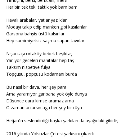
Timuçini, berki, berkcanı, merti
Her biri tek tek, taktik yok bam bam
Havalı arabalar, yatlar yazlıklar
Modayı takip edip manken gibi kasılanlar
Garsona bahşiş üstü kalsınlar
Hep samimiyetsiz saçma sapan tavırlar
Nişantaşı ortaköy bebek beşiktaş
Yanıyor geceleri manitalar hep taş
Taksim nispetiye fulya
Topçusu, popçusu kodamanı burda
Bu nasıl bir dava, her şey para
Ama yaramıyor garibana yok öyle dünya
Düşünce dara kimse aramaz ama
O zaman anlarsın aga her şey bir rüya
Heijan’ın seslendirdiği başka şarkıları da aşağıdaki gibidir;
2016 yılında Yolsuzlar Çetesi şarkısını çıkardı