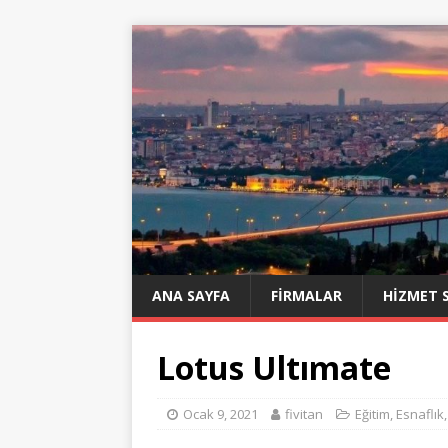
ANA SAYFA
FIRMALAR
HIZMET 
Lotus Ultımate
Ocak 9, 2021
fivitan
Eğitim
,
Esnaflık