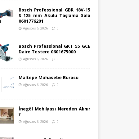
Bosch Professional GBR 18V-15
S 125 mm Akülü Taşlama Solo
0601776201
Ağustos 6, 2026
0
Bosch Professional GKT 55 GCE
Daire Testere 0601675000
Ağustos 6, 2026
0
Maltepe Muhasebe Bürosu
Ağustos 6, 2026
0
İnegöl Mobilyası Nereden Alınır
?
Ağustos 6, 2026
0