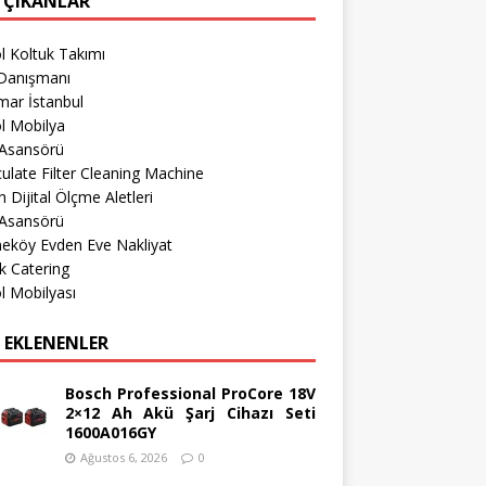
 ÇIKANLAR
l Koltuk Takımı
Danışmanı
mar İstanbul
l Mobilya
 Asansörü
culate Filter Cleaning Machine
 Dijital Ölçme Aletleri
 Asansörü
eköy Evden Eve Nakliyat
k Catering
l Mobilyası
 EKLENENLER
Bosch Professional ProCore 18V
2×12 Ah Akü Şarj Cihazı Seti
1600A016GY
Ağustos 6, 2026
0