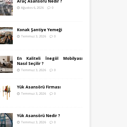
Araç Asansörü Nedir ?
Ağustos 6, 2026
0
Konak Şantiye Yemeği
Temmuz 3, 2026
0
En Kaliteli İnegöl Mobilyası
Nasıl Seçilir ?
Temmuz 3, 2026
0
Yük Asansörü Firması
Temmuz 3, 2026
0
Yük Asansörü Nedir ?
Temmuz 3, 2026
0