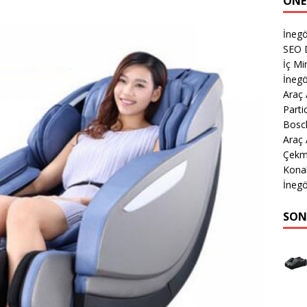
ÖNE
İnegö
SEO 
İç Mi
İnegö
Araç
Parti
Bosch
Araç
Çekm
Kona
İnegö
SON