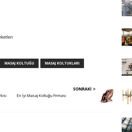
ketleri
MASAJ KOLTUĞU
MASAJ KOLTUKLARI
SONRAKI
kısı
En İyi Masaj Koltuğu Firması