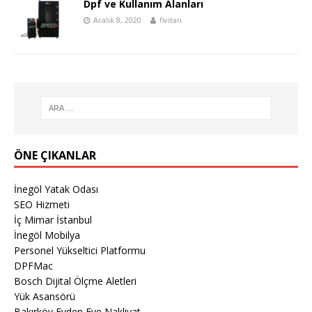
Dpf ve Kullanım Alanları
Aralık 8, 2020
fivitan
ÖNE ÇIKANLAR
İnegöl Yatak Odası
SEO Hizmeti
İç Mimar İstanbul
İnegöl Mobilya
Personel Yükseltici Platformu
DPFMac
Bosch Dijital Ölçme Aletleri
Yük Asansörü
Bakırköy Evden Eve Nakliyat