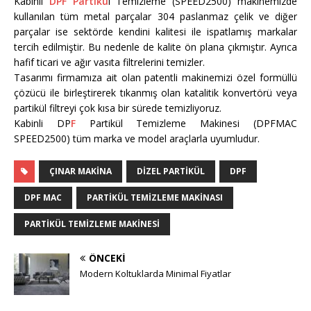
Kabinli
DPF Partikü
l Temizleme (SPEED2500) makinemizde
kullanılan tüm metal parçalar 304 paslanmaz çelik ve diğer
parçalar ise sektörde kendini kalitesi ile ispatlamış markalar
tercih edilmiştir. Bu nedenle de kalite ön plana çıkmıştır. Ayrıca
hafif ticari ve ağır vasıta filtrelerini temizler.
Tasarımı firmamıza ait olan patentli makinemizi özel formüllü
çözücü ile birleştirerek tıkanmış olan katalitik konvertörü veya
partikül filtreyi çok kısa bir sürede temizliyoruz.
Kabinli DP
F
Partikül Temizleme Makinesi (DPFMAC
SPEED2500) tüm marka ve model araçlarla uyumludur.
ÇINAR MAKINA
DIZEL PARTIKÜL
DPF
DPF MAC
PARTIKÜL TEMIZLEME MAKINASI
PARTIKÜL TEMIZLEME MAKINESI
ÖNCEKI
Modern Koltuklarda Minimal Fiyatlar