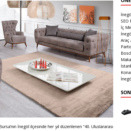
ÖNE
İnegö
SEO 
İç Mi
İnegö
Araç
Parti
Bosch
Makas
İsta
Kona
İnegö
SON
rsa’nın İnegöl ilçesinde her yıl düzenlenen “40. Uluslararası