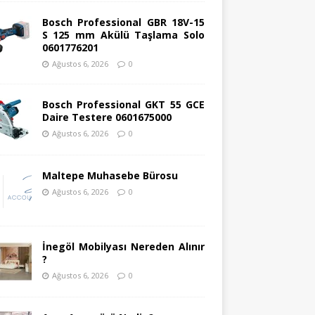
Bosch Professional GBR 18V-15
S 125 mm Akülü Taşlama Solo
0601776201
Ağustos 6, 2026
0
Bosch Professional GKT 55 GCE
Daire Testere 0601675000
Ağustos 6, 2026
0
Maltepe Muhasebe Bürosu
Ağustos 6, 2026
0
İnegöl Mobilyası Nereden Alınır
?
Ağustos 6, 2026
0