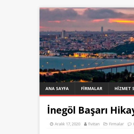
ANA SAYFA
FIRMALAR
HIZMET 
İnegöl Başarı Hika
Aralık 17, 2020
fivitan
Firmalar