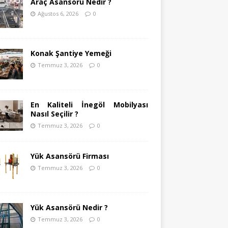
Araç Asansörü Nedir ?
Ağustos 6, 2026
0
Konak Şantiye Yemeği
Temmuz 3, 2026
0
En Kaliteli İnegöl Mobilyası
Nasıl Seçilir ?
Temmuz 3, 2026
0
Yük Asansörü Firması
Temmuz 3, 2026
0
Yük Asansörü Nedir ?
Temmuz 3, 2026
0