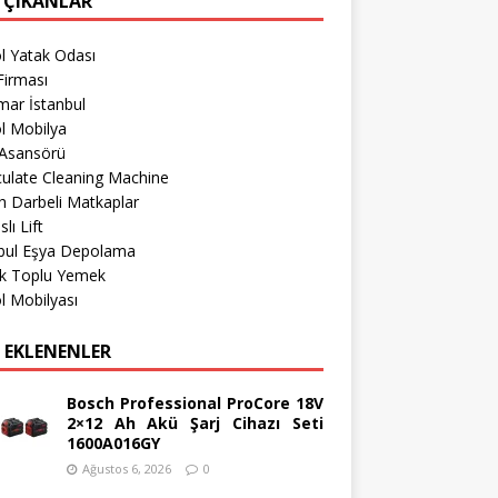
 ÇIKANLAR
l Yatak Odası
Firması
mar İstanbul
l Mobilya
 Asansörü
culate Cleaning Machine
 Darbeli Matkaplar
lı Lift
nbul Eşya Depolama
k Toplu Yemek
l Mobilyası
 EKLENENLER
Bosch Professional ProCore 18V
2×12 Ah Akü Şarj Cihazı Seti
1600A016GY
Ağustos 6, 2026
0