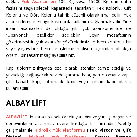
sağlar.
Yük Asansörleri
100 Kg veya 15000 Kg dan daha
fazlasını taşıyabilecek kapasitede tasarlanır. Tek Kolonlu, Çift
Kolonlu ve Dört Kolonlu tahrik düzenli olarak imal edilir. Yük
asansörlerinde en ağır koşullarda kullanım sağlanmaktadır. Yine
insan asansörleri de olduğu gibi yük asansörlerinde de
‘’Opsiyonel’’ özellikler seçilebilir. Seyir mesafesinin
gözetmeksizin yük asansör çözümlerimiz ile hem konforlu bir
seyir yaşayabilir hem de işletme maliyeti açısından oldukça
önemli bir tasarruf sağlayabilirsiniz.
Kapı tiplerimiz ihtiyaca özel olarak istenilen temiz açıklığı ve
yüksekliği sağlayacak şekilde çarpma kapı, yarı otomatik kapı,
çift kanatlı kapı, otomatik kapı veya çesan kapı olarak
kullanılabilir.
ALBAY LİFT
ALBAYLİFT
’
in kurucusu sektördeki yurt dışı ve yurt içi başarı ve
deneyimlerini aktarmak üzere kurduğu bir firmadır. Yaptığı
çalışmalar ile
Hidrolik Yük Platformu
(Tek Piston ve Çift
Piston),
Makaslı Yük Platformu
, Seyyar Rampa