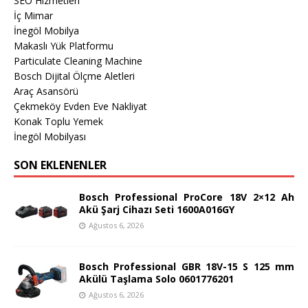
SEO Hizmetleri
İç Mimar
İnegöl Mobilya
Makaslı Yük Platformu
Particulate Cleaning Machine
Bosch Dijital Ölçme Aletleri
Araç Asansörü
Çekmeköy Evden Eve Nakliyat
Konak Toplu Yemek
İnegöl Mobilyası
SON EKLENENLER
Bosch Professional ProCore 18V 2×12 Ah
Akü Şarj Cihazı Seti 1600A016GY
Ağustos 6, 2026
Bosch Professional GBR 18V-15 S 125 mm
Akülü Taşlama Solo 0601776201
Ağustos 6, 2026