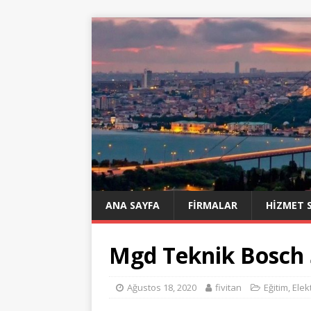
ANA SAYFA
FIRMALAR
HIZMET 
Mgd Teknik Bosch 
Ağustos 18, 2020
fivitan
Eğitim
,
Elek