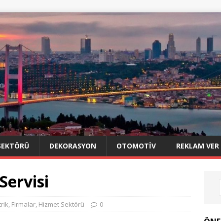
SEKTÖRÜ
DEKORASYON
OTOMOTIV
REKLAM VER
Servisi
trik
,
Firmalar
,
Hizmet Sektörü
0