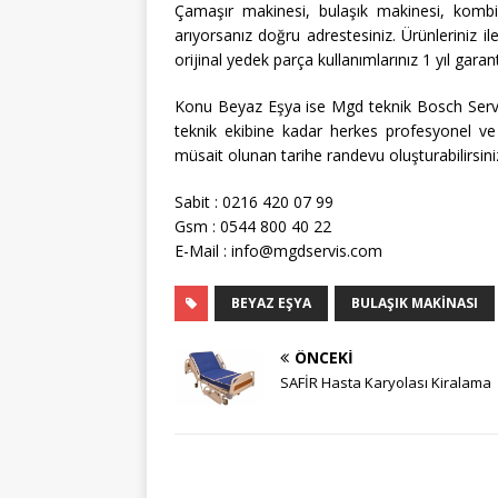
Çamaşır makinesi, bulaşık makinesi, kombi, 
arıyorsanız doğru adrestesiniz. Ürünleriniz i
orijinal yedek parça kullanımlarınız 1 yıl garant
Konu Beyaz Eşya ise Mgd teknik Bosch Servisi
teknik ekibine kadar herkes profesyonel ve
müsait olunan tarihe randevu oluşturabilirsini
Sabit : 0216 420 07 99
Gsm : 0544 800 40 22
E-Mail : info@mgdservis.com
BEYAZ EŞYA
BULAŞIK MAKINASI
ÖNCEKI
SAFİR Hasta Karyolası Kiralama