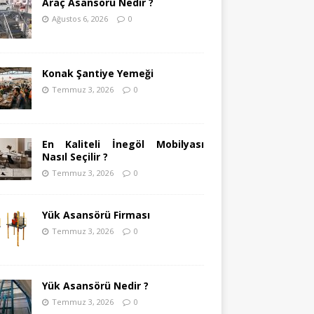
Araç Asansörü Nedir ?
Ağustos 6, 2026
0
Konak Şantiye Yemeği
Temmuz 3, 2026
0
En Kaliteli İnegöl Mobilyası
Nasıl Seçilir ?
Temmuz 3, 2026
0
Yük Asansörü Firması
Temmuz 3, 2026
0
Yük Asansörü Nedir ?
Temmuz 3, 2026
0