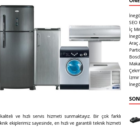
ÖNE
İnegö
SEO P
İç Mi
İnegö
Araç
Parti
Bosch
Makas
Çekm
İzmir
İnegö
SON
liteli ve hızlı servis hizmeti sunmaktayız. Bir çok farklı
knik ekiplerimiz sayesinde, en hızlı ve garantili teknik hizmeti