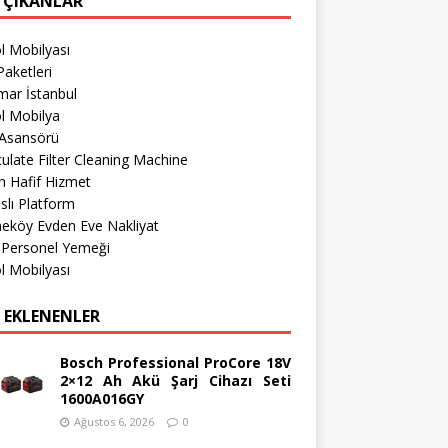
 ÇIKANLAR
l Mobilyası
aketleri
mar İstanbul
l Mobilya
 Asansörü
culate Filter Cleaning Machine
 Hafif Hizmet
lı Platform
eköy Evden Eve Nakliyat
 Personel Yemeği
l Mobilyası
 EKLENENLER
Bosch Professional ProCore 18V
2×12 Ah Akü Şarj Cihazı Seti
1600A016GY
Ağustos 6, 2026
0