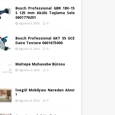
Bosch Professional GBR 18V-15
S 125 mm Akülü Taşlama Solo
0601776201
Ağustos 6, 2026
0
Bosch Professional GKT 55 GCE
Daire Testere 0601675000
Ağustos 6, 2026
0
Maltepe Muhasebe Bürosu
Ağustos 6, 2026
0
İnegöl Mobilyası Nereden Alınır
?
Ağustos 6, 2026
0