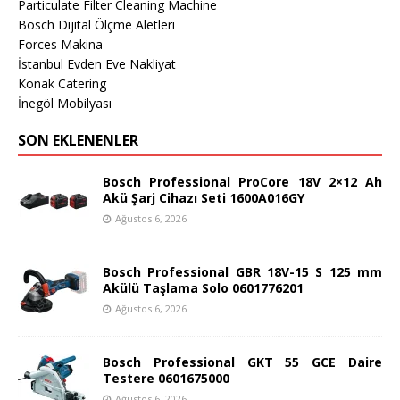
Particulate Filter Cleaning Machine
Bosch Dijital Ölçme Aletleri
Forces Makina
İstanbul Evden Eve Nakliyat
Konak Catering
İnegöl Mobilyası
SON EKLENENLER
Bosch Professional ProCore 18V 2×12 Ah
Akü Şarj Cihazı Seti 1600A016GY
Ağustos 6, 2026
Bosch Professional GBR 18V-15 S 125 mm
Akülü Taşlama Solo 0601776201
Ağustos 6, 2026
Bosch Professional GKT 55 GCE Daire
Testere 0601675000
Ağustos 6, 2026