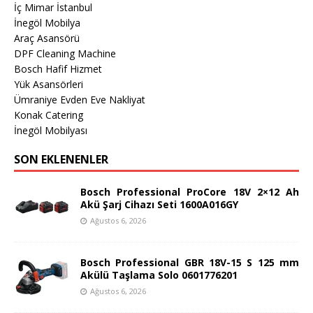
İç Mimar İstanbul
İnegöl Mobilya
Araç Asansörü
DPF Cleaning Machine
Bosch Hafif Hizmet
Yük Asansörleri
Ümraniye Evden Eve Nakliyat
Konak Catering
İnegöl Mobilyası
SON EKLENENLER
Bosch Professional ProCore 18V 2×12 Ah
Akü Şarj Cihazı Seti 1600A016GY
Ağustos 6, 2026
Bosch Professional GBR 18V-15 S 125 mm
Akülü Taşlama Solo 0601776201
Ağustos 6, 2026