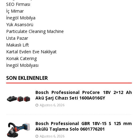
SEO Firması
İç Mimar
İnegöl Mobilya
Yük Asansörü
Particulate Cleaning Machine
Usta Pazar
Makaslı Lift
Kartal Evden Eve Nakliyat
Konak Catering
İnegöl Mobilyası
SON EKLENENLER
Bosch Professional ProCore 18V 2×12 Ah
Akü Şarj Cihazı Seti 1600A016GY
Ağustos 6, 2026
Bosch Professional GBR 18V-15 S 125 mm
Akülü Taşlama Solo 0601776201
Ağustos 6, 2026