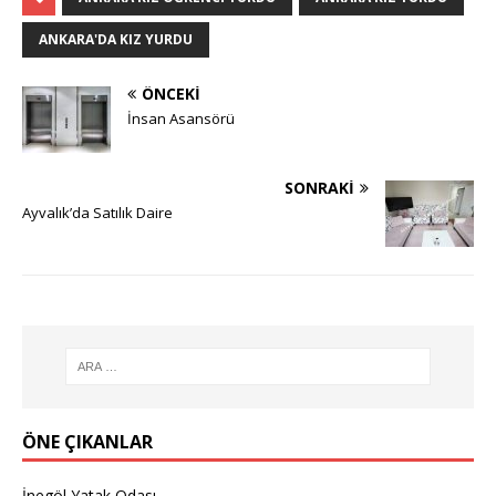
ANKARA'DA KIZ YURDU
ÖNCEKI
İnsan Asansörü
SONRAKI
Ayvalık’da Satılık Daire
ÖNE ÇIKANLAR
İnegöl Yatak Odası