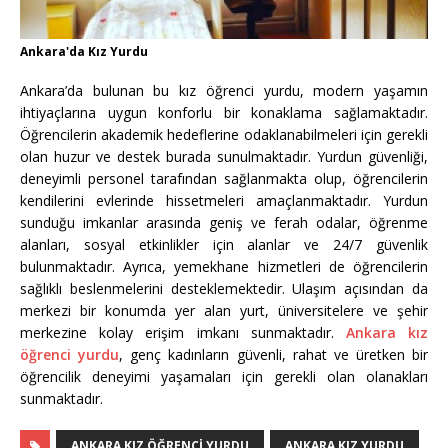
Ankara'da Kız Yurdu
Ankara’da bulunan bu kız öğrenci yurdu, modern yaşamın
ihtiyaçlarına uygun konforlu bir konaklama sağlamaktadır.
Öğrencilerin akademik hedeflerine odaklanabilmeleri için gerekli
olan huzur ve destek burada sunulmaktadır. Yurdun güvenliği,
deneyimli personel tarafından sağlanmakta olup, öğrencilerin
kendilerini evlerinde hissetmeleri amaçlanmaktadır. Yurdun
sunduğu imkanlar arasında geniş ve ferah odalar, öğrenme
alanları, sosyal etkinlikler için alanlar ve 24/7 güvenlik
bulunmaktadır. Ayrıca, yemekhane hizmetleri de öğrencilerin
sağlıklı beslenmelerini desteklemektedir. Ulaşım açısından da
merkezi bir konumda yer alan yurt, üniversitelere ve şehir
merkezine kolay erişim imkanı sunmaktadır.
Ankara kız
öğrenci yurdu
, genç kadınların güvenli, rahat ve üretken bir
öğrencilik deneyimi yaşamaları için gerekli olan olanakları
sunmaktadır.
ANKARA KIZ ÖĞRENCI YURDU
ANKARA KIZ YURDU