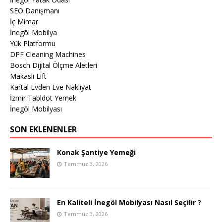
SEO Danışmanı
İç Mimar
İnegöl Mobilya
Yük Platformu
DPF Cleaning Machines
Bosch Dijital Ölçme Aletleri
Makaslı Lift
Kartal Evden Eve Nakliyat
İzmir Tabldot Yemek
İnegöl Mobilyası
SON EKLENENLER
Konak Şantiye Yemeği
Temmuz 3, 2026
En Kaliteli İnegöl Mobilyası Nasıl Seçilir ?
Temmuz 3, 2026