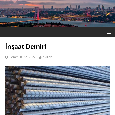
İnşaat Demiri
Temmuz 22, 2022
fivitan