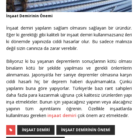
İnşaat Demirinin Önemi
İnşaat demiri yapıların sağlam olmasını sağlayan bir üründür.
Eğer ki gerektiği gibi kaliteli bir inşaat demiri kullanmazsanız ileri
ki dönemde yapınızda ciddi hasarlar olur. Bu sadece malınıza
değil sizin canınıza da zarar verebilir.
Biliyoruz ki bu yaşanan depremlerin sonuçlarının kötü olması
binaların kötü bir şekilde yapılması ve gerekli önlemlerin
alınmaması. Japonya’da her saniye depremler olmasına karşın
ciddi hasarlı hiç bir deprem haberi duyulmamakta. Çünkü
yapılarını buna göre yapıyorlar. Türkiye’de bazı rant sahipleri
daha fazla para kazanmak uğruna çok kalitesiz ürünlerden yapı
inşa etmekteler. Bunun için yapacağınız yapının veya alacağınız
yapının tüm ayrıntılarını öğrenin. Özellikle inşaatlarda
kullanılması gereken
inşaat demiri
çok önem arz etmektedir.
INŞAAT DEMIRI
İNŞAAT DEMIRININ ÖNEMI