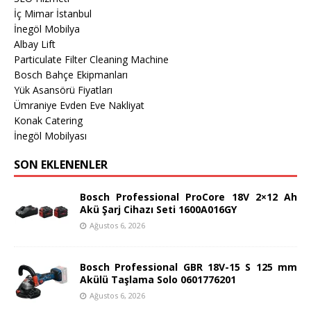
İç Mimar İstanbul
İnegöl Mobilya
Albay Lift
Particulate Filter Cleaning Machine
Bosch Bahçe Ekipmanları
Yük Asansörü Fiyatları
Ümraniye Evden Eve Nakliyat
Konak Catering
İnegöl Mobilyası
SON EKLENENLER
Bosch Professional ProCore 18V 2×12 Ah
Akü Şarj Cihazı Seti 1600A016GY
Ağustos 6, 2026
Bosch Professional GBR 18V-15 S 125 mm
Akülü Taşlama Solo 0601776201
Ağustos 6, 2026