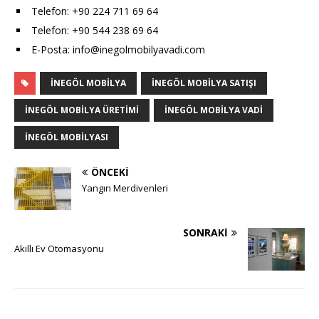
Telefon: +90 224 711 69 64
Telefon: +90 544 238 69 64
E-Posta: info@inegolmobilyavadi.com
İNEGÖL MOBILYA
INEGÖL MOBILYA SATIŞI
INEGÖL MOBILYA ÜRETIMI
İNEGÖL MOBILYA VADI
INEGÖL MOBILYASI
ÖNCEKI
Yangın Merdivenleri
SONRAKI
Akıllı Ev Otomasyonu