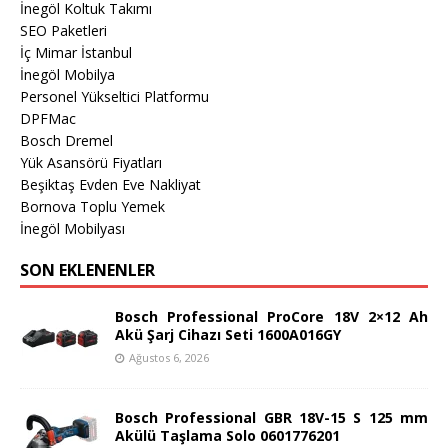
İnegöl Koltuk Takımı
SEO Paketleri
İç Mimar İstanbul
İnegöl Mobilya
Personel Yükseltici Platformu
DPFMac
Bosch Dremel
Yük Asansörü Fiyatları
Beşiktaş Evden Eve Nakliyat
Bornova Toplu Yemek
İnegöl Mobilyası
SON EKLENENLER
Bosch Professional ProCore 18V 2×12 Ah
Akü Şarj Cihazı Seti 1600A016GY
Ağustos 6, 2026
Bosch Professional GBR 18V-15 S 125 mm
Akülü Taşlama Solo 0601776201