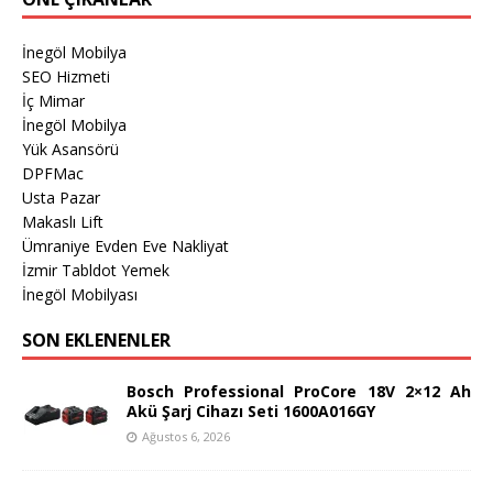
İnegöl Mobilya
SEO Hizmeti
İç Mimar
İnegöl Mobilya
Yük Asansörü
DPFMac
Usta Pazar
Makaslı Lift
Ümraniye Evden Eve Nakliyat
İzmir Tabldot Yemek
İnegöl Mobilyası
SON EKLENENLER
Bosch Professional ProCore 18V 2×12 Ah
Akü Şarj Cihazı Seti 1600A016GY
Ağustos 6, 2026