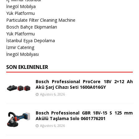
İnegöl Mobilya
Yük Platformu
Particulate Filter Cleaning Machine
Bosch Bahçe Ekipmanları
Yük Platformu
İstanbul Eşya Depolama
İzmir Catering
İnegöl Mobilyası
SON EKLENENLER
Bosch Professional ProCore 18V 2×12 Ah
Akü Şarj Cihazı Seti 1600A016GY
Ağustos 6, 2026
Bosch Professional GBR 18V-15 S 125 mm
Akülü Taşlama Solo 0601776201
Ağustos 6, 2026