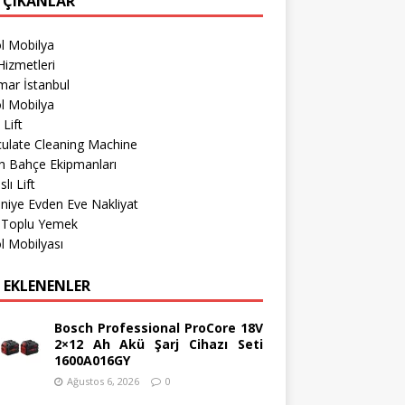
 ÇIKANLAR
l Mobilya
izmetleri
mar İstanbul
l Mobilya
 Lift
culate Cleaning Machine
h Bahçe Ekipmanları
lı Lift
iye Evden Eve Nakliyat
r Toplu Yemek
l Mobilyası
 EKLENENLER
Bosch Professional ProCore 18V
2×12 Ah Akü Şarj Cihazı Seti
1600A016GY
Ağustos 6, 2026
0