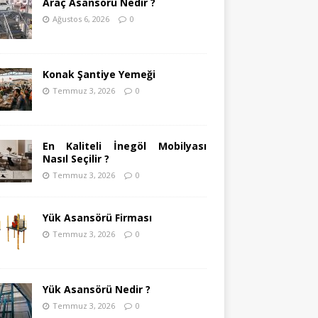
Araç Asansörü Nedir ?
Ağustos 6, 2026
0
Konak Şantiye Yemeği
Temmuz 3, 2026
0
En Kaliteli İnegöl Mobilyası
Nasıl Seçilir ?
Temmuz 3, 2026
0
Yük Asansörü Firması
Temmuz 3, 2026
0
Yük Asansörü Nedir ?
Temmuz 3, 2026
0