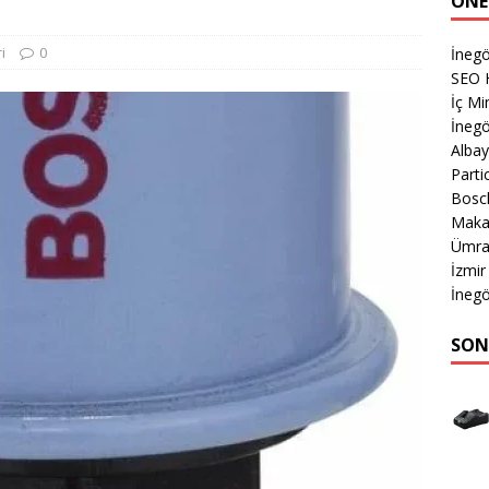
ÖNE
i
0
İnegö
SEO H
İç Mi
İnegö
Albay
Parti
Bosc
Makas
Ümran
İzmi
İnegö
SON