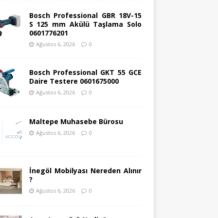
Bosch Professional GBR 18V-15
S 125 mm Akülü Taşlama Solo
0601776201
Ağustos 6, 2026
0
Bosch Professional GKT 55 GCE
Daire Testere 0601675000
Ağustos 6, 2026
0
Maltepe Muhasebe Bürosu
Ağustos 6, 2026
0
İnegöl Mobilyası Nereden Alınır
?
Ağustos 6, 2026
0