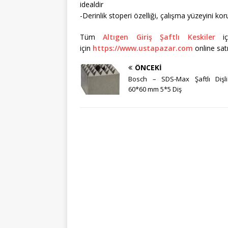
idealdir
-Derinlik stoperi özelliği, çalışma yüzeyini ko
Tüm
Altıgen Giriş Şaftlı Keskiler
içi
için
https://www.ustapazar.com
online satı
ÖNCEKI
Bosch – SDS-Max Şaftlı Dişli
60*60 mm 5*5 Diş