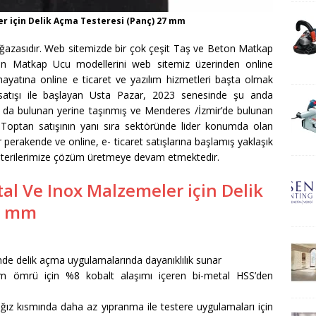
er için Delik Açma Testeresi (Panç) 27 mm
ğazasıdır. Web sitemizde bir çok çeşit Taş ve Beton Matkap
on Matkap Ucu modellerini web sitemiz üzerinden online
et hayatına online e ticaret ve yazılım hizmetleri başta olmak
rı satışı ile başlayan Usta Pazar, 2023 senesinde şu anda
a da bulunan yerine taşınmış ve Menderes /İzmir’de bulunan
 Toptan satışının yanı sıra sektöründe lider konumda olan
r perakende ve online, e- ticaret satışlarına başlamış yaklaşık
üşterilerimize çözüm üretmeye devam etmektedir.
tal Ve Inox Malzemeler için Delik
27 mm
nde delik açma uygulamalarında dayanıklılık sunar
anım ömrü için %8 kobalt alaşımı içeren bi-metal HSS’den
i ağız kısmında daha az yıpranma ile testere uygulamaları için