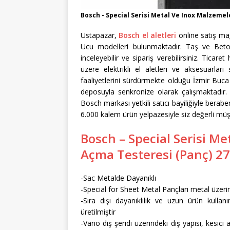
Bosch - Special Serisi Metal Ve Inox Malzemel
Ustapazar,
Bosch el aletleri
online satış ma
Ucu modelleri bulunmaktadır. Taş ve Bet
inceleyebilir ve sipariş verebilirsiniz. Ticar
üzere elektrikli el aletleri ve aksesuarla
faaliyetlerini sürdürmekte olduğu İzmir Buc
deposuyla senkronize olarak çalışmaktadır.
Bosch markası yetkili satıcı bayiliğiyle berabe
6.000 kalem ürün yelpazesiyle siz değerli m
Bosch – Special Serisi Me
Açma Testeresi (Panç) 
-Sac Metalde Dayanıklı
-Special for Sheet Metal Pançları metal üzeri
-Sıra dışı dayanıklılık ve uzun ürün kull
üretilmiştir
-Vario diş şeridi üzerindeki diş yapısı, kesic