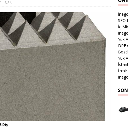
ÖNE
i
0
İnegö
SEO P
İç M
İnegö
Yük 
DPF 
Bosch
Yük A
İsta
İzmi
İnegö
SON
5 Diş