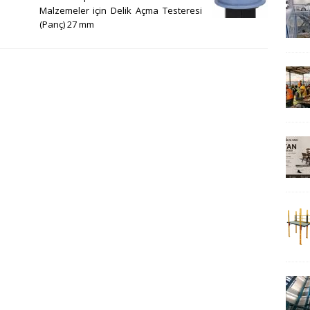
Malzemeler için Delik Açma Testeresi
(Panç) 27 mm