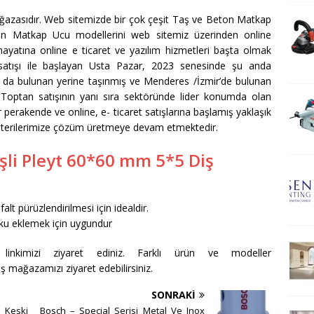
ğazasıdır. Web sitemizde bir çok çeşit Taş ve Beton Matkap
on Matkap Ucu modellerini web sitemiz üzerinden online
et hayatına online e ticaret ve yazılım hizmetleri başta olmak
rı satışı ile başlayan Usta Pazar, 2023 senesinde şu anda
a da bulunan yerine taşınmış ve Menderes /İzmir’de bulunan
 Toptan satışının yanı sıra sektöründe lider konumda olan
r perakende ve online, e- ticaret satışlarına başlamış yaklaşık
üşterilerimize çözüm üretmeye devam etmektedir.
işli Pleyt 60*60 mm 5*5 Diş
lt pürüzlendirilmesi için idealdir.
oku eklemek için uygundur
inkimizi ziyaret ediniz. Farklı ürün ve modeller
ş mağazamızı ziyaret edebilirsiniz.
SONRAKI
 Keski
Bosch – Special Serisi Metal Ve Inox