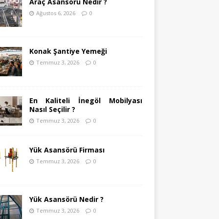
Araç Asansörü Nedir ?
Ağustos 6, 2026
0
Konak Şantiye Yemeği
Temmuz 3, 2026
0
En Kaliteli İnegöl Mobilyası
Nasıl Seçilir ?
Temmuz 3, 2026
0
Yük Asansörü Firması
Temmuz 3, 2026
0
Yük Asansörü Nedir ?
Temmuz 3, 2026
0