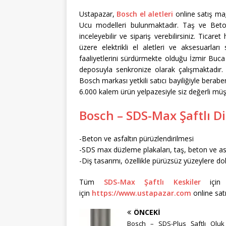
Ustapazar,
Bosch el aletleri
online satış ma
Ucu modelleri bulunmaktadır. Taş ve Bet
inceleyebilir ve sipariş verebilirsiniz. Ticar
üzere elektrikli el aletleri ve aksesuarla
faaliyetlerini sürdürmekte olduğu İzmir Buc
deposuyla senkronize olarak çalışmaktadır.
Bosch markası yetkili satıcı bayiliğiyle berabe
6.000 kalem ürün yelpazesiyle siz değerli m
Bosch – SDS-Max Şaftlı D
-Beton ve asfaltın pürüzlendirilmesi
-SDS max düzleme plakaları, taş, beton ve asfa
-Diş tasarımı, özellikle pürüzsüz yüzeylere d
Tüm
SDS-Max Şaftlı Keskiler
için l
için
https://www.ustapazar.com
online satı
ÖNCEKI
Bosch – SDS-Plus Şaftlı Oluk