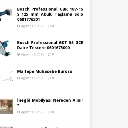
Bosch Professional GBR 18V-15
S 125 mm Akülü Taşlama Solo
0601776201
Ağustos 6, 2026
0
Bosch Professional GKT 55 GCE
Daire Testere 0601675000
Ağustos 6, 2026
0
Maltepe Muhasebe Bürosu
Ağustos 6, 2026
0
İnegöl Mobilyası Nereden Alınır
?
Ağustos 6, 2026
0