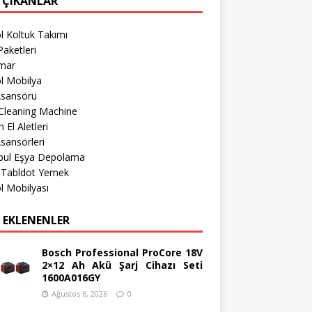
 ÇIKANLAR
l Koltuk Takımı
aketleri
imar
l Mobilya
Asansörü
Cleaning Machine
 El Aletleri
sansörleri
nbul Eşya Depolama
r Tabldot Yemek
l Mobilyası
 EKLENENLER
Bosch Professional ProCore 18V
2×12 Ah Akü Şarj Cihazı Seti
1600A016GY
Ağustos 6, 2026
0