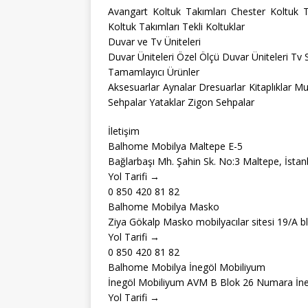
Avangart Koltuk Takımları Chester Koltuk 
Koltuk Takımları Tekli Koltuklar
Duvar ve Tv Üniteleri
Duvar Üniteleri Özel Ölçü Duvar Üniteleri Tv 
Tamamlayıcı Ürünler
Aksesuarlar Aynalar Dresuarlar Kitaplıklar M
Sehpalar Yataklar Zigon Sehpalar
İletişim
Balhome Mobilya Maltepe E-5
Bağlarbaşı Mh. Şahin Sk. No:3 Maltepe, İstan
Yol Tarifi →
0 850 420 81 82
Balhome Mobilya Masko
Ziya Gökalp Masko mobilyacılar sitesi 19/A b
Yol Tarifi →
0 850 420 81 82
Balhome Mobilya İnegöl Mobiliyum
İnegöl Mobiliyum AVM B Blok 26 Numara İne
Yol Tarifi →