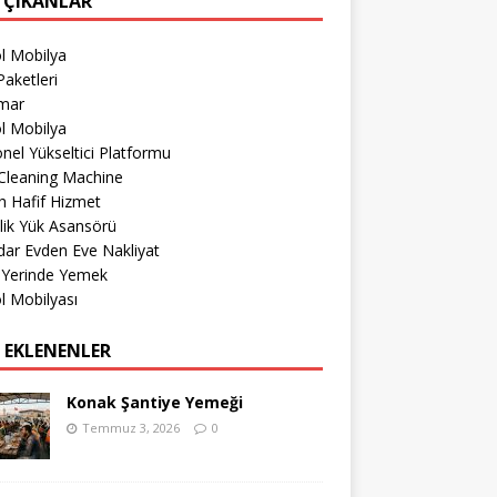
 ÇIKANLAR
l Mobilya
aketleri
imar
l Mobilya
nel Yükseltici Platformu
Cleaning Machine
 Hafif Hizmet
lik Yük Asansörü
ar Evden Eve Nakliyat
 Yerinde Yemek
l Mobilyası
 EKLENENLER
Konak Şantiye Yemeği
Temmuz 3, 2026
0