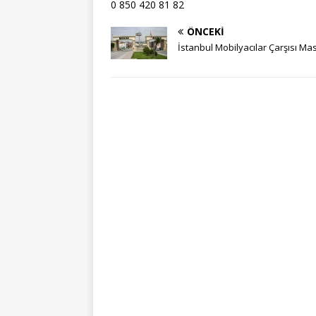
0 850 420 81 82
ÖNCEKI
İstanbul Mobilyacılar Çarşısı Ma