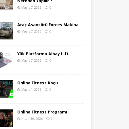
Nereden Yapılır ?
Mayıs 7, 2026
0
Araç Asansörü Forces Makina
Mayıs 7, 2026
0
Yük Platformu Albay Lift
Mayıs 7, 2026
0
Online Fitness Koçu
Mayıs 1, 2026
0
Online Fitness Programı
Nisan 30, 2026
0