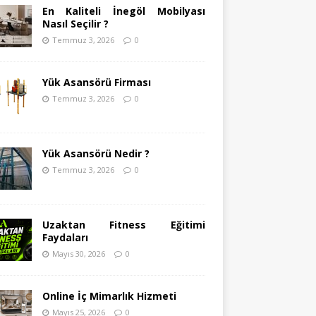
En Kaliteli İnegöl Mobilyası
Nasıl Seçilir ?
Temmuz 3, 2026
0
Yük Asansörü Firması
Temmuz 3, 2026
0
Yük Asansörü Nedir ?
Temmuz 3, 2026
0
Uzaktan Fitness Eğitimi
Faydaları
Mayıs 30, 2026
0
Online İç Mimarlık Hizmeti
Mayıs 25, 2026
0