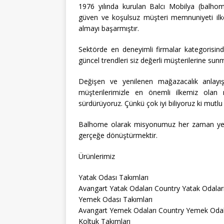
1976 yılında kurulan Balcı Mobilya (balhome
güven ve koşulsuz müşteri memnuniyeti ilke
almayı başarmıştır.
Sektörde en deneyimli firmalar kategorisin
güncel trendleri siz değerli müşterilerine sun
Değişen ve yenilenen mağazacalık anlayışıy
müşterilerimizle en önemli ilkemiz olan 
sürdürüyoruz. Çünkü çok iyi biliyoruz ki mut
Balhome olarak misyonumuz her zaman yenili
gerçeğe dönüştürmektir.
Ürünlerimiz
Yatak Odası Takımları
Avangart Yatak Odaları Country Yatak Odala
Yemek Odası Takımları
Avangart Yemek Odaları Country Yemek Odal
Koltuk Takımları