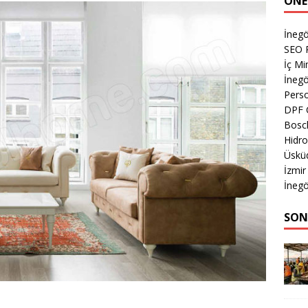
ÖNE
İnegö
SEO P
İç M
İnegö
Perso
DPF 
Bosch
Hidro
Üsküd
İzmir
İnegö
SON