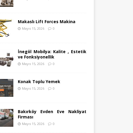
Makaslı Lift Forces Makina
Mayıs 15, 2026
0
İnegöl Mobilya: Kalite , Estetik
ve Fonksiyonellik
Mayıs 15, 2026
0
Konak Toplu Yemek
Mayıs 15, 2026
0
Bakırköy Evden Eve Nakliyat
Firması
Mayıs 15, 2026
0