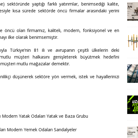
) sektöründe yaptığı farklı yatırımlar, benimsediği kalite,
siyle kısa sürede sektörde öncü firmalar arasındaki yerini
de öncü olan firmamız, kaliteli, modern, fonksiyonel ve en
mayı ilke olarak benimsemiştir.
la Türkiye’nin 81 ili ve avrupanın çeşitli ülkelerin deki
mutlu müşteri halkasını genişleterek büyütmek hedefini
lu müşteri mutlu mağazalar demektir.
kçi düşünerek sektöre yön vermek, istek ve hayallerinizi
rı Modern Yatak Odaları Yatak ve Baza Grubu
arı Modern Yemek Odaları Sandalyeler