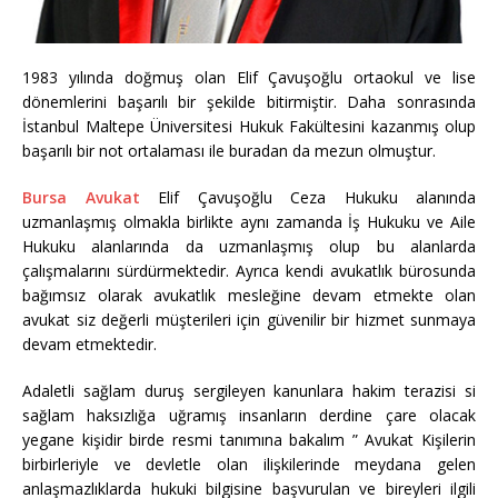
1983 yılında doğmuş olan Elif Çavuşoğlu ortaokul ve lise
dönemlerini başarılı bir şekilde bitirmiştir. Daha sonrasında
İstanbul Maltepe Üniversitesi Hukuk Fakültesini kazanmış olup
başarılı bir not ortalaması ile buradan da mezun olmuştur.
Bursa Avukat
Elif Çavuşoğlu Ceza Hukuku alanında
uzmanlaşmış olmakla birlikte aynı zamanda İş Hukuku ve Aile
Hukuku alanlarında da uzmanlaşmış olup bu alanlarda
çalışmalarını sürdürmektedir. Ayrıca kendi avukatlık bürosunda
bağımsız olarak avukatlık mesleğine devam etmekte olan
avukat siz değerli müşterileri için güvenilir bir hizmet sunmaya
devam etmektedir.
Adaletli sağlam duruş sergileyen kanunlara hakim terazisi si
sağlam haksızlığa uğramış insanların derdine çare olacak
yegane kişidir birde resmi tanımına bakalım ” Avukat Kişilerin
birbirleriyle ve devletle olan ilişkilerinde meydana gelen
anlaşmazlıklarda hukuki bilgisine başvurulan ve bireyleri ilgili