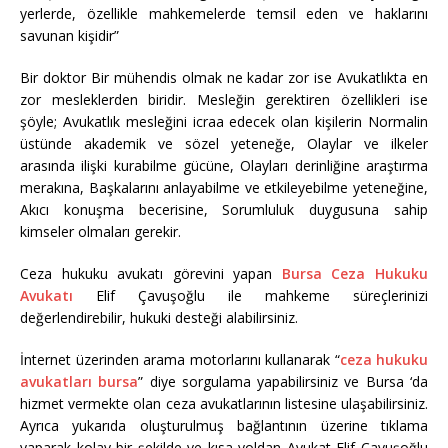
yerlerde, özellikle mahkemelerde temsil eden ve haklarını
savunan kişidir”
Bir doktor Bir mühendis olmak ne kadar zor ise Avukatlıkta en
zor mesleklerden biridir. Mesleğin gerektiren özellikleri ise
şöyle; Avukatlık mesleğini icraa edecek olan kişilerin Normalin
üstünde akademik ve sözel yeteneğe, Olaylar ve ilkeler
arasında ilişki kurabilme gücüne, Olayları derinliğine araştırma
merakına, Başkalarını anlayabilme ve etkileyebilme yeteneğine,
Akıcı konuşma becerisine, Sorumluluk duygusuna sahip
kimseler olmaları gerekir.
Ceza hukuku avukatı görevini yapan
Bursa Ceza Hukuku
Avukatı
Elif Çavuşoğlu ile mahkeme süreçlerinizi
değerlendirebilir, hukuki desteği alabilirsiniz.
İnternet üzerinden arama motorlarını kullanarak “
ceza hukuku
avukatları bursa
” diye sorgulama yapabilirsiniz ve Bursa ‘da
hizmet vermekte olan ceza avukatlarının listesine ulaşabilirsiniz.
Ayrıca yukarıda oluşturulmuş bağlantının üzerine tıklama
yaparak kolay bir şekilde ve kısa yoldan Avukat Elif Çavuşoğlu