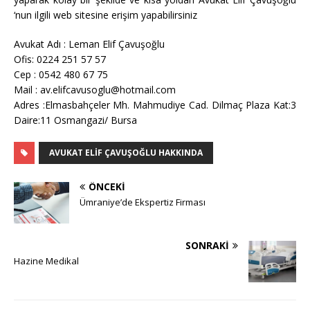
‘nun ilgili web sitesine erişim yapabilirsiniz
Avukat Adı : Leman Elif Çavuşoğlu
Ofis: 0224 251 57 57
Cep : 0542 480 67 75
Mail : av.elifcavusoglu@hotmail.com
Adres :Elmasbahçeler Mh. Mahmudiye Cad. Dilmaç Plaza Kat:3
Daire:11 Osmangazi/ Bursa
AVUKAT ELIF ÇAVUŞOĞLU HAKKINDA
ÖNCEKI
Ümraniye’de Ekspertiz Firması
SONRAKI
Hazine Medikal