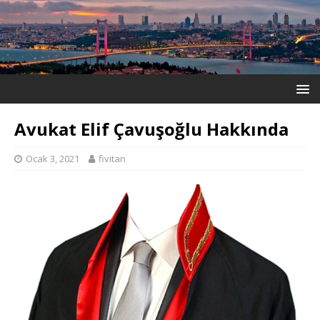
Avukat Elif Çavuşoğlu Hakkında
Ocak 3, 2021
fivitan