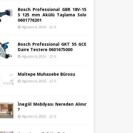
Bosch Professional GBR 18V-15
S 125 mm Akülü Taşlama Solo
0601776201
Ağustos 6, 2026
0
Bosch Professional GKT 55 GCE
Daire Testere 0601675000
Ağustos 6, 2026
0
Maltepe Muhasebe Bürosu
Ağustos 6, 2026
0
İnegöl Mobilyası Nereden Alınır
?
Ağustos 6, 2026
0