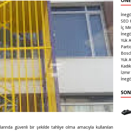
ÖNE
İnegö
SEO 
İç M
İnegö
Yük 
Parti
Bosch
Yük A
Kadık
İzmir
İnegö
SON
arında güvenli bir şekilde tahliye olma amacıyla kullanılan