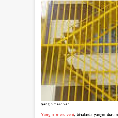
yangın merdivenİ
Yangın merdiveni
, binalarda yangın duruml