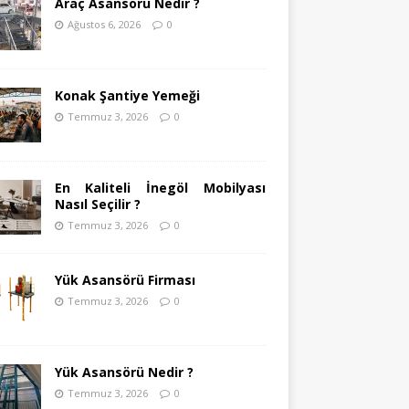
Araç Asansörü Nedir ?
Ağustos 6, 2026
0
Konak Şantiye Yemeği
Temmuz 3, 2026
0
En Kaliteli İnegöl Mobilyası
Nasıl Seçilir ?
Temmuz 3, 2026
0
Yük Asansörü Firması
Temmuz 3, 2026
0
Yük Asansörü Nedir ?
Temmuz 3, 2026
0