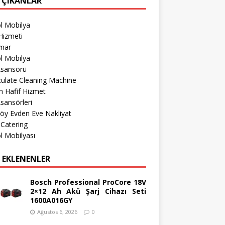
 ÇIKANLAR
l Mobilya
Hizmeti
imar
l Mobilya
Asansörü
culate Cleaning Machine
 Hafif Hizmet
sansörleri
öy Evden Eve Nakliyat
 Catering
l Mobilyası
 EKLENENLER
Bosch Professional ProCore 18V
2×12 Ah Akü Şarj Cihazı Seti
1600A016GY
Ağustos 6, 2026
0