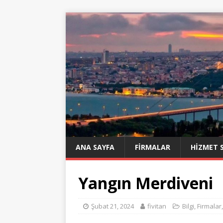
ANA SAYFA
FIRMALAR
HIZMET 
Yangın Merdiveni
Şubat 21, 2024
fivitan
Bilgi
,
Firmalar