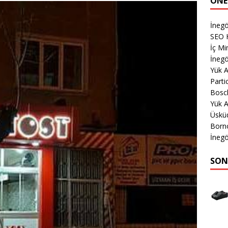
ÖNE
İneg
SEO 
İç Mi
İnegö
Yük 
Parti
Bosch
Yük A
Üsküd
Born
İnegö
SON