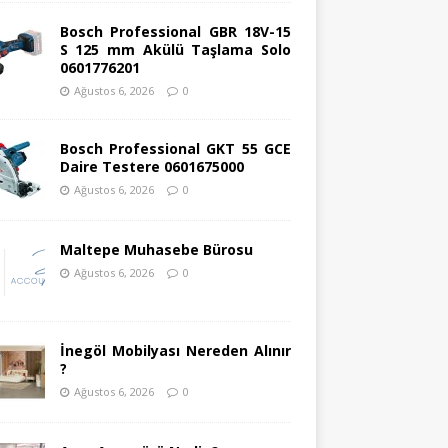
Bosch Professional GBR 18V-15
S 125 mm Akülü Taşlama Solo
0601776201
Ağustos 6, 2026
0
Bosch Professional GKT 55 GCE
Daire Testere 0601675000
Ağustos 6, 2026
0
Maltepe Muhasebe Bürosu
Ağustos 6, 2026
0
İnegöl Mobilyası Nereden Alınır
?
Ağustos 6, 2026
0