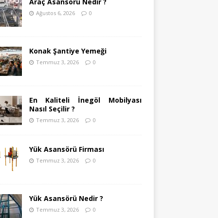
Araç Asansörü Nedir ?
Ağustos 6, 2026
0
Konak Şantiye Yemeği
Temmuz 3, 2026
0
En Kaliteli İnegöl Mobilyası
Nasıl Seçilir ?
Temmuz 3, 2026
0
Yük Asansörü Firması
Temmuz 3, 2026
0
Yük Asansörü Nedir ?
Temmuz 3, 2026
0