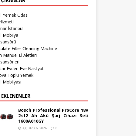
 ÇIKANLAR
öl Yemek Odası
Hizmeti
mar İstanbul
l Mobilya
Asansörü
culate Filter Cleaning Machine
 Manuel El Aletleri
sansörleri
ar Evden Eve Nakliyat
ova Toplu Yemek
l Mobilyası
 EKLENENLER
Bosch Professional ProCore 18V
2×12 Ah Akü Şarj Cihazı Seti
1600A016GY
Ağustos 6, 2026
0