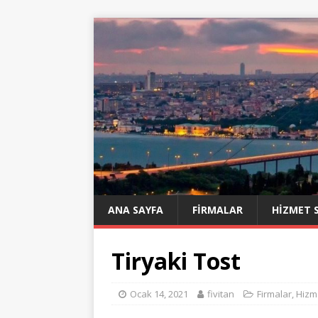
ANA SAYFA
FIRMALAR
HIZMET 
Tiryaki Tost
Ocak 14, 2021
fivitan
Firmalar
,
Hizm