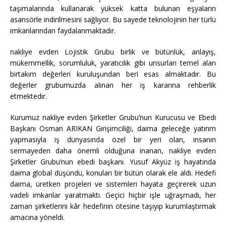
taşımalarında kullanarak yüksek katta bulunan eşyaların
asansörle indirilmesini sağlıyor. Bu sayede teknolojinin her türlü
imkanlarından faydalanmaktadır.
nakliye evden Lojistik Grubu birlik ve bütünlük, anlayış,
mükemmellik, sorumluluk, yaratıcılık gibi unsurları temel alan
birtakım değerleri kuruluşundan beri esas almaktadır. Bu
değerler grubumuzda alınan her iş kararına rehberlik
etmektedir.
Kurumuz nakliye evden Şirketler Grubu’nun Kurucusu ve Ebedi
Başkanı Osman ARIKAN Girişimciliği, daima geleceğe yatırım
yapmasıyla iş dünyasında özel bir yeri olan, insanın
sermayeden daha önemli olduğuna inanan, nakliye evden
Şirketler Grubu’nun ebedi başkanı. Yusuf Akyüz iş hayatında
daima global düşündü, konuları bir bütün olarak ele aldı. Hedefi
daima, üretken projeleri ve sistemleri hayata geçirerek uzun
vadeli imkanlar yaratmaktı. Geçici hiçbir işle uğraşmadı, her
zaman şirketlerini kâr hedefinin ötesine taşıyıp kurumlaştırmak
amacına yöneldi.