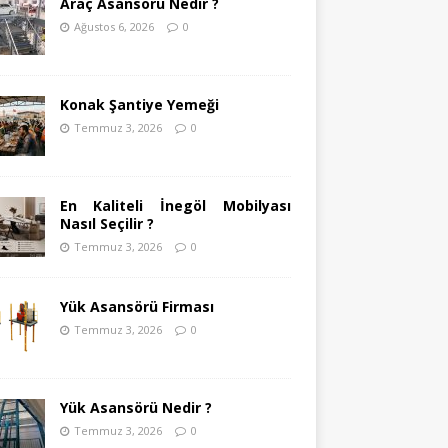
Araç Asansörü Nedir ?
Ağustos 6, 2026
0
Konak Şantiye Yemeği
Temmuz 3, 2026
0
En Kaliteli İnegöl Mobilyası
Nasıl Seçilir ?
Temmuz 3, 2026
0
Yük Asansörü Firması
Temmuz 3, 2026
0
Yük Asansörü Nedir ?
Temmuz 3, 2026
0