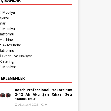
 ÇIKANLAR
l Mobilya
jansı
imar
l Mobilya
Platformu
Machine
h Aksesuarlar
Platformu
l Evden Eve Nakliyat
 Catering
l Mobilyası
 EKLENENLER
Bosch Professional ProCore 18V
2×12 Ah Akü Şarj Cihazı Seti
1600A016GY
Ağustos 6, 2026
0