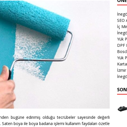
ÖNE
İnegö
SEO A
İç M
İnegö
Yük 
DPF 
Bosc
Yük 
Karta
İzmir
İnegö
SON
nden bugüne edinmiş olduğu tecrübeler sayesinde değerli
r. Saten boya ile boya badana işlemi kullanım faydaları özetle