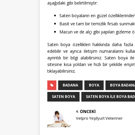
aşağıdaki gibi belirtilmiştir:
Saten boyaların en güzel özelliklerinde
Basit ve tam bir temizlik fırsatı sunmak
Macun ve de alçı gibi yapıları gizleme öz
Saten boya özellikleri hakkında daha fazla
edebilir ve ayrıca iletişim numaralarını kull
ayrıntılı bir bilgi alabilirsiniz. Saten boy
sitesine kısa yoldan ve hızlı bir şekilde er
tıklayabilirsiniz.
BADANA
BOYA
BOYA BADAN
SATEN BOYA
SATEN BOYA ILE BOYA BAD
ÖNCEKI
Vetpro Yeşilyurt Veteriner