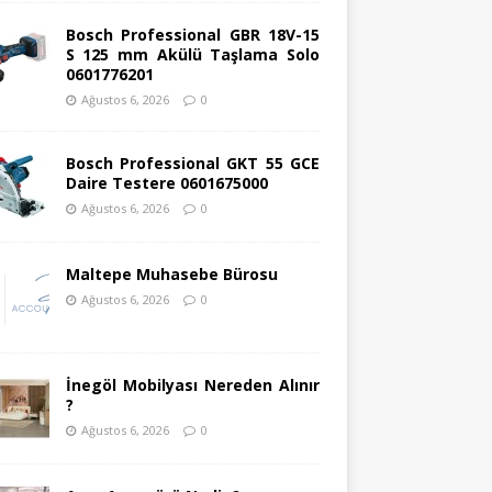
Bosch Professional GBR 18V-15
S 125 mm Akülü Taşlama Solo
0601776201
Ağustos 6, 2026
0
Bosch Professional GKT 55 GCE
Daire Testere 0601675000
Ağustos 6, 2026
0
Maltepe Muhasebe Bürosu
Ağustos 6, 2026
0
İnegöl Mobilyası Nereden Alınır
?
Ağustos 6, 2026
0