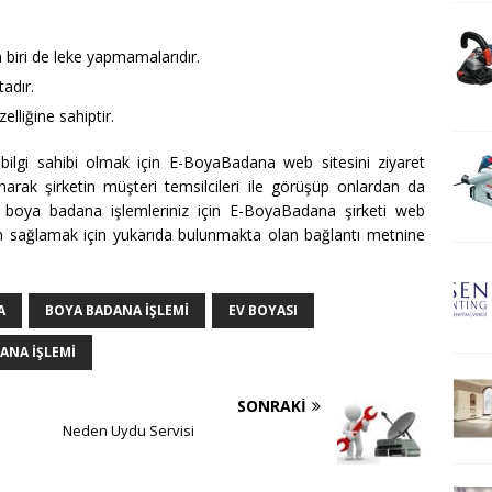
n biri de leke yapmamalarıdır.
tadır.
elliğine sahiptir.
 bilgi sahibi olmak için E-BoyaBadana web sitesini ziyaret
anarak şirketin müşteri temsilcileri ile görüşüp onlardan da
a ile boya badana işlemleriniz için E-BoyaBadana şirketi web
işim sağlamak için yukarıda bulunmakta olan bağlantı metnine
A
BOYA BADANA IŞLEMI
EV BOYASI
ANA IŞLEMI
SONRAKI
Neden Uydu Servisi