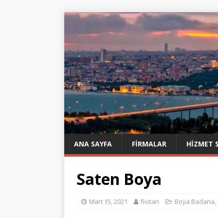
ANA SAYFA
FIRMALAR
HIZMET 
Saten Boya
Mart 15, 2021
fivitan
Boya Badana
,