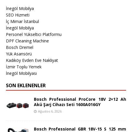
İnegöl Mobilya
SEO Hizmeti
İç Mimar İstanbul
İnegöl Mobilya
Personel Yükseltici Platformu
DPF Cleaning Machine
Bosch Dremel
Yük Asansörü
Kadıköy Evden Eve Nakliyat
İzmir Toplu Yemek
İnegöl Mobilyası
SON EKLENENLER
Bosch Professional ProCore 18V 2×12 Ah
Akü Şarj Cihazı Seti 1600A016GY
Ağustos 6, 2026
Bosch Professional GBR 18V-15 S 125 mm