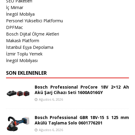
SEO Paketleri
İç Mimar
İnegöl Mobilya
Personel Yükseltici Platformu
DPFMac
Bosch Dijital Ölçme Aletleri
Makaslı Platform
İstanbul Eşya Depolama
İzmir Toplu Yemek
İnegöl Mobilyası
SON EKLENENLER
Bosch Professional ProCore 18V 2×12 Ah
Akü Şarj Cihazı Seti 1600A016GY
Ağustos 6, 2026
Bosch Professional GBR 18V-15 S 125 mm
Akülü Taşlama Solo 0601776201
Ağustos 6, 2026