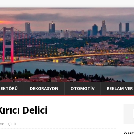
SEKTÖRÜ
DEKORASYON
OTOMOTIV
REKLAM VER
rıcı Delici
eri
0