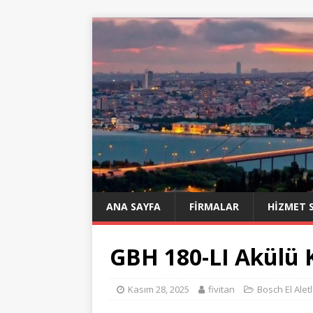
ANA SAYFA
FIRMALAR
HIZMET 
GBH 180-LI Akülü Kı
Kasım 28, 2025
fivitan
Bosch El Aletl