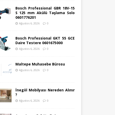
Bosch Professional GBR 18V-15
S 125 mm Akülü Taşlama Solo
0601776201
Ağustos 6, 2026
0
Bosch Professional GKT 55 GCE
Daire Testere 0601675000
Ağustos 6, 2026
0
Maltepe Muhasebe Bürosu
Ağustos 6, 2026
0
İnegöl Mobilyası Nereden Alınır
?
Ağustos 6, 2026
0