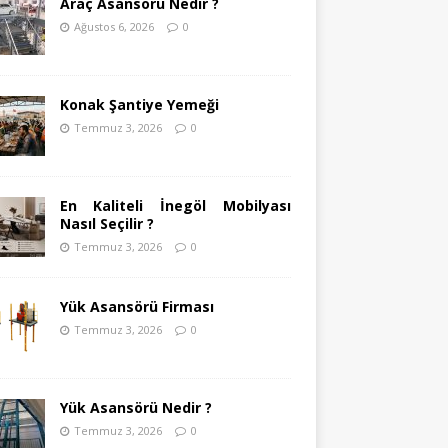
Araç Asansörü Nedir ?
Ağustos 6, 2026
0
Konak Şantiye Yemeği
Temmuz 3, 2026
0
En Kaliteli İnegöl Mobilyası
Nasıl Seçilir ?
Temmuz 3, 2026
0
Yük Asansörü Firması
Temmuz 3, 2026
0
Yük Asansörü Nedir ?
Temmuz 3, 2026
0