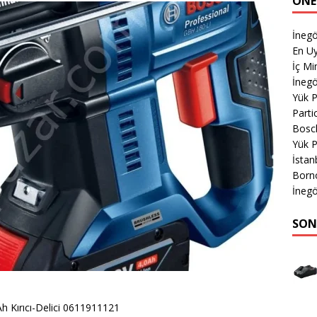
ÖNE
İnegö
En Uy
İç Mi
İnegö
Yük 
Parti
Bosch
Yük 
İsta
Born
İnegö
SON
h Kırıcı-Delici 0611911121