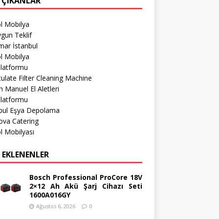
 ÇIKANLAR
l Mobilya
gun Teklif
mar İstanbul
l Mobilya
Platformu
culate Filter Cleaning Machine
 Manuel El Aletleri
Platformu
nbul Eşya Depolama
ova Catering
l Mobilyası
 EKLENENLER
Bosch Professional ProCore 18V
2×12 Ah Akü Şarj Cihazı Seti
1600A016GY
Ağustos 6, 2026
0