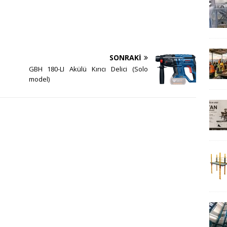
SONRAKI
GBH 180-LI Akülü Kırıcı Delici (Solo
model)