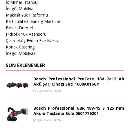
İç Mimar İstanbul
İnegöl Mobilya
Makaslı Yük Platformu
Particulate Cleaning Machine
Bosch Dremel
Hidrolik Yük Asansörü
Çekmeköy Evden Eve Nakliyat
Konak Catering
İnegöl Mobilyası
SON EKLENENLER
Bosch Professional ProCore 18V 2×12 Ah
Akü Şarj Cihazı Seti 1600A016GY
Ağustos 6, 2026
Bosch Professional GBR 18V-15 S 125 mm
Akülü Taşlama Solo 0601776201
Ağustos 6, 2026