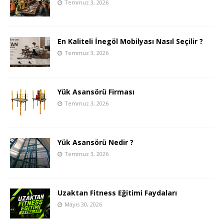
Temmuz 3, 2026
En Kaliteli İnegöl Mobilyası Nasıl Seçilir ?
Temmuz 3, 2026
Yük Asansörü Firması
Temmuz 3, 2026
Yük Asansörü Nedir ?
Temmuz 3, 2026
Uzaktan Fitness Eğitimi Faydaları
Mayıs 30, 2026