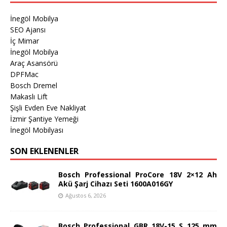
İnegöl Mobilya
SEO Ajansı
İç Mimar
İnegöl Mobilya
Araç Asansörü
DPFMac
Bosch Dremel
Makaslı Lift
Şişli Evden Eve Nakliyat
İzmir Şantiye Yemeği
İnegöl Mobilyası
SON EKLENENLER
Bosch Professional ProCore 18V 2×12 Ah
Akü Şarj Cihazı Seti 1600A016GY
Ağustos 6, 2026
Bosch Professional GBR 18V-15 S 125 mm