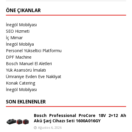
ÖNE ÇIKANLAR
İnegöl Mobilyası
SEO Hizmeti
İç Mimar
İnegöl Mobilya
Personel Yükseltici Platformu
DPF Machine
Bosch Manuel El Aletleri
Yük Asansörü İmalatı
Ümraniye Evden Eve Nakliyat
Konak Catering
İnegöl Mobilyası
SON EKLENENLER
Bosch Professional ProCore 18V 2×12 Ah
Akü Şarj Cihazı Seti 1600A016GY
Ağustos 6, 2026