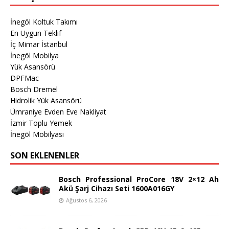
İnegöl Koltuk Takımı
En Uygun Teklif
İç Mimar İstanbul
İnegöl Mobilya
Yük Asansörü
DPFMac
Bosch Dremel
Hidrolik Yük Asansörü
Ümraniye Evden Eve Nakliyat
İzmir Toplu Yemek
İnegöl Mobilyası
SON EKLENENLER
Bosch Professional ProCore 18V 2×12 Ah
Akü Şarj Cihazı Seti 1600A016GY
Ağustos 6, 2026