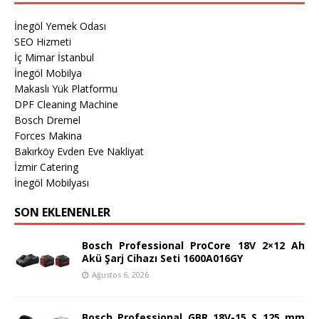
İnegöl Yemek Odası
SEO Hizmeti
İç Mimar İstanbul
İnegöl Mobilya
Makaslı Yük Platformu
DPF Cleaning Machine
Bosch Dremel
Forces Makina
Bakırköy Evden Eve Nakliyat
İzmir Catering
İnegöl Mobilyası
SON EKLENENLER
Bosch Professional ProCore 18V 2×12 Ah
Akü Şarj Cihazı Seti 1600A016GY
Ağustos 6, 2026
Bosch Professional GBR 18V-15 S 125 mm