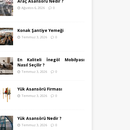
Araç Asansörü Nedir ?
Ağustos 6, 2026
0
Konak Şantiye Yemeği
Temmuz 3, 2026
0
En Kaliteli İnegöl Mobilyası
Nasıl Seçilir ?
Temmuz 3, 2026
0
Yük Asansörü Firması
Temmuz 3, 2026
0
Yük Asansörü Nedir ?
Temmuz 3, 2026
0