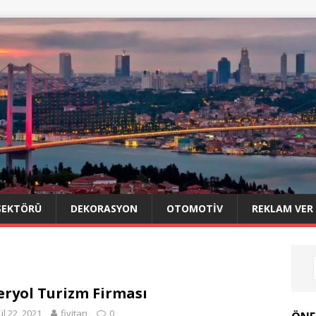
SEKTÖRÜ
DEKORASYON
OTOMOTIV
REKLAM VER
eryol Turizm Firması
ül 22, 2021
fivitan
0