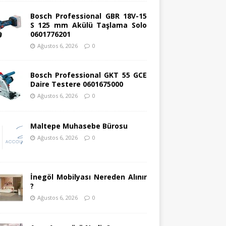
Bosch Professional GBR 18V-15
S 125 mm Akülü Taşlama Solo
0601776201
Ağustos 6, 2026
0
Bosch Professional GKT 55 GCE
Daire Testere 0601675000
Ağustos 6, 2026
0
Maltepe Muhasebe Bürosu
Ağustos 6, 2026
0
İnegöl Mobilyası Nereden Alınır
?
Ağustos 6, 2026
0