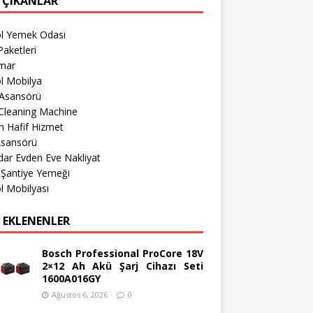
 ÇIKANLAR
öl Yemek Odası
aketleri
imar
l Mobilya
 Asansörü
Cleaning Machine
 Hafif Hizmet
Asansörü
ar Evden Eve Nakliyat
 Şantiye Yemeği
l Mobilyası
 EKLENENLER
Bosch Professional ProCore 18V
2×12 Ah Akü Şarj Cihazı Seti
1600A016GY
Ağustos 6, 2026
0