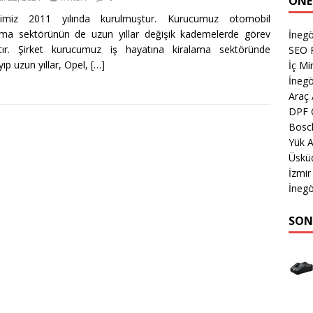
ÖNE
etimiz 2011 yılında kurulmuştur. Kurucumuz otomobil
ama sektörünün de uzun yıllar değişik kademelerde görev
İneg
ştır. Şirket kurucumuz iş hayatına kiralama sektöründe
SEO P
yıp uzun yıllar, Opel,
[…]
İç M
İnegö
Araç
DPF 
Bosch
Yük 
Üsküd
İzmir
İnegö
SON