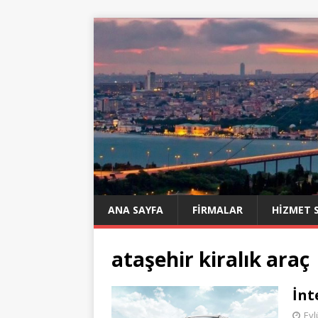
ANA SAYFA
FIRMALAR
HIZMET 
ataşehir kiralık araç
İnt
Eyl