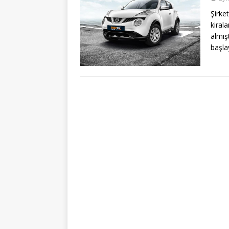
Şirk
kiral
almı
başla