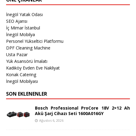
İnegöl Yatak Odası
SEO Ajansı
İç Mimar İstanbul
İnegöl Mobilya
Personel Yükseltici Platformu
DPF Cleaning Machine
Usta Pazar
Yük Asansörü İmalatı
Kadıköy Evden Eve Nakliyat
Konak Catering
İnegöl Mobilyası
SON EKLENENLER
Bosch Professional ProCore 18V 2×12 Ah
Akü Şarj Cihazı Seti 1600A016GY
Ağustos 6, 2026